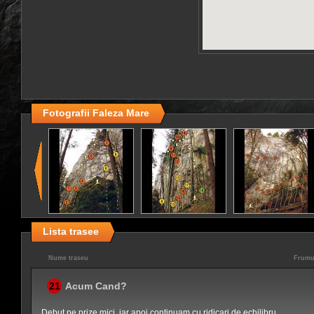
Fotografii Faleza Mare
Lista trasee
Nume traseu
Frumu
21
Acum Cand?
Debut pe prize mici, iar apoi continuam cu ridicari de echilibru ..