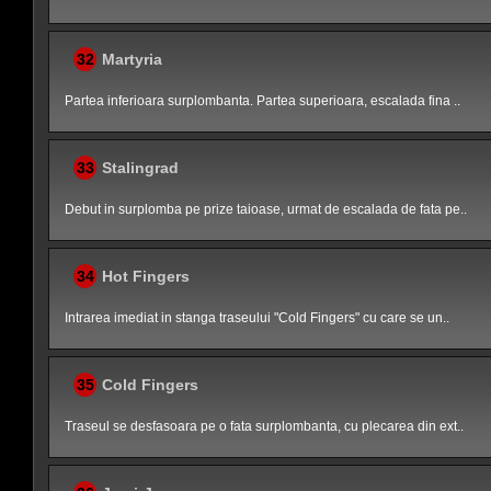
32
Martyria
Partea inferioara surplombanta. Partea superioara, escalada fina ..
33
Stalingrad
Debut in surplomba pe prize taioase, urmat de escalada de fata pe..
34
Hot Fingers
Intrarea imediat in stanga traseului "Cold Fingers" cu care se un..
35
Cold Fingers
Traseul se desfasoara pe o fata surplombanta, cu plecarea din ext..