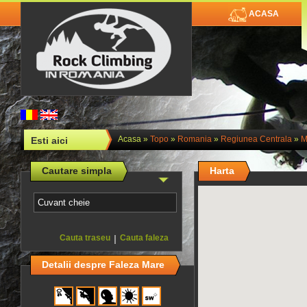
ACASA
Acasa
»
Topo
»
Romania
»
Regiunea Centrala
»
M
Esti aici
Cautare simpla
Harta
Cauta traseu
|
Cauta faleza
Detalii despre Faleza Mare