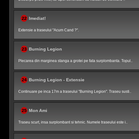
22
Imediat!
Extensie a traseului "Acum Cand ?".
23
Burning Legion
Plecarea din marginea stanga a grotei pe fata surplombanta. Topul..
24
Burning Legion - Extensie
Continuare pe inca 17m a traseului "Burning Legion". Traseu susti..
25
Mon Ami
Traseu scurt, insa surplombant si tehnic. Numele traseului este i..