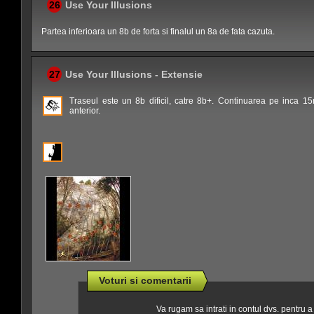
26
Use Your Illusions
Partea inferioara un 8b de forta si finalul un 8a de fata cazuta.
27
Use Your Illusions - Extensie
Traseul este un 8b dificil, catre 8b+. Continuarea pe inca 15
anterior.
Voturi si comentarii
Va rugam sa intrati in contul dvs. pentru 