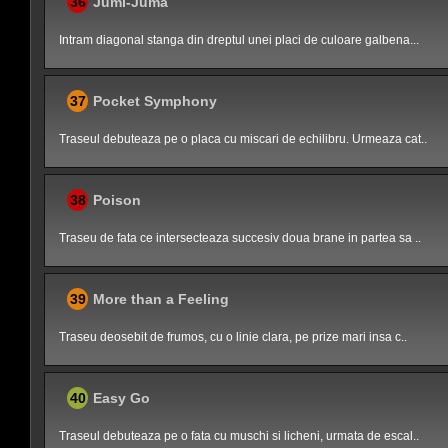
36
Jumi-Juma
Intram diagonal stanga din dreptul unei placi de culoare galbena...
37
Pocket Symphony
Traseul debuteaza pe o placa cu miscari de echilibru. Urmeaza cat..
38
Poison
Traseu de fata ce intersecteaza succesiv doua brane in partea sa ..
39
More than a Feeling
Traseu deosebit de frumos, cu o linie clara, pe prize mari insa c..
40
Easy Go
Traseul debuteaza pe o fata cu muschi si licheni, urmata de escal..