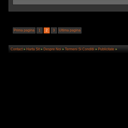
Prima pagina
1
2
3
Ultima pagina
Contact
»
Harta Sit
»
Despre Noi
»
Termeni Si Conditii
»
Publicitate
»