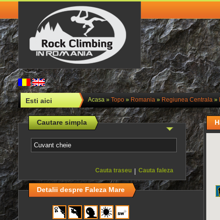
Acasa
»
Topo
»
Romania
»
Regiunea Centrala
»
Esti aici
Cautare simpla
H
Cauta traseu
|
Cauta faleza
Detalii despre Faleza Mare