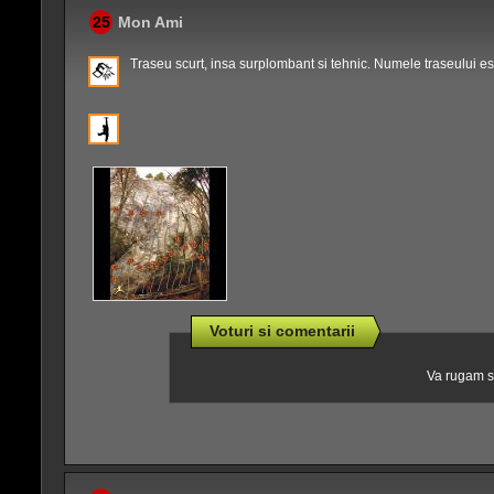
25
Mon Ami
Traseu scurt, insa surplombant si tehnic. Numele traseului est
Voturi si comentarii
Va rugam sa