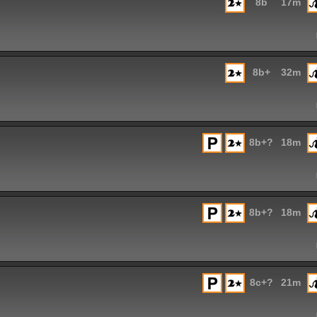
8b
17m
8b+
32m
8b+?
18m
8b+?
18m
8c+?
21m