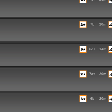
7b
20m
6c+
14m
7a+
20m
6b
20m