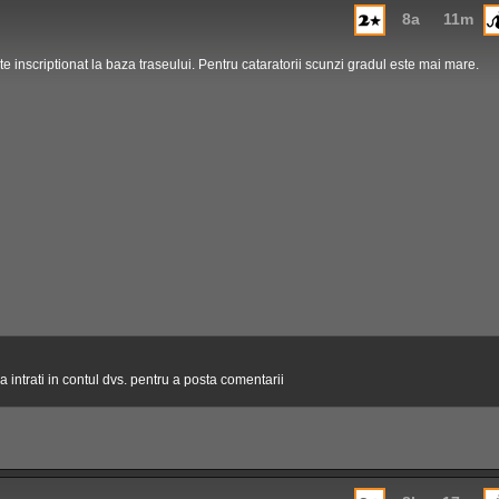
8a
11m
e inscriptionat la baza traseului. Pentru cataratorii scunzi gradul este mai mare.
 intrati in contul dvs. pentru a posta comentarii