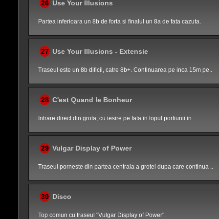
26
Use Your Illusions
Partea inferioara un 8b de forta si finalul un 8a de fata cazuta.
27
Use Your Illusions - Extensie
Traseul este un 8b dificil, catre 8b+. Continuarea pe inca 15m pe..
28
C'est Quand le Bonheur
Intrare direct din grota, cu iesire pe fata in topul portiunii in..
29
Vulgar Display of Power
Traseul porneste din partea centrala a grotei dupa care continua ..
30
Disco
Top comun cu traseul "Vulgar Display of Power".