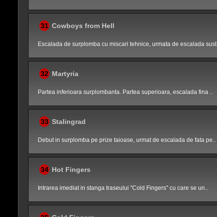
31
Cowboys from Hell
Escalada de surplomba cu miscari tehnice, urmata de escalada sust.
32
Martyria
Partea inferioara surplombanta. Partea superioara, escalada fina ..
33
Stalingrad
Debut in surplomba pe prize taioase, urmat de escalada de fata pe..
34
Hot Fingers
Intrarea imediat in stanga traseului "Cold Fingers" cu care se un..