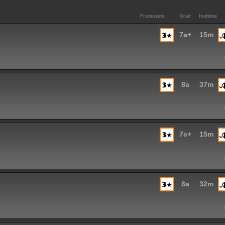
Frumusete
Grad
Inaltime
7a+
15m
8a
37m
7c+
15m
8a
32m