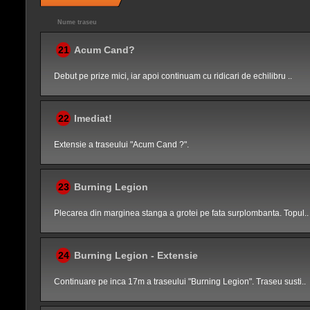
Nume traseu
21
Acum Cand?
Debut pe prize mici, iar apoi continuam cu ridicari de echilibru ..
22
Imediat!
Extensie a traseului "Acum Cand ?".
23
Burning Legion
Plecarea din marginea stanga a grotei pe fata surplombanta. Topul..
24
Burning Legion - Extensie
Continuare pe inca 17m a traseului "Burning Legion". Traseu susti..