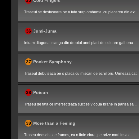
35
Cold Fingers
Traseul se desfasoara pe o fata surplombanta, cu plecarea din ext..
36
Jumi-Juma
Intram diagonal stanga din dreptul unei placi de culoare galbena...
37
Pocket Symphony
Traseul debuteaza pe o placa cu miscari de echilibru. Urmeaza cat..
38
Poison
Traseu de fata ce intersecteaza succesiv doua brane in partea sa ..
39
More than a Feeling
Traseu deosebit de frumos, cu o linie clara, pe prize mari insa c..