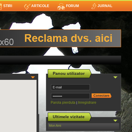
STIRI
ARTICOLE
FORUM
JURNAL
Panou utilizator
Parola pierduta
Inregistrare
|
Ultimele vizitate
Mon Ami