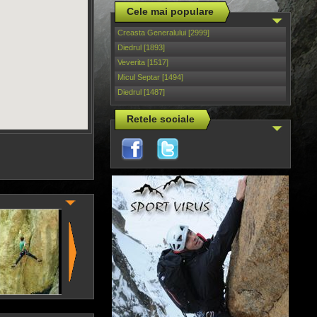
Cele mai populare
Creasta Generalului [2999]
Diedrul [1893]
Veverita [1517]
Micul Septar [1494]
Diedrul [1487]
Retele sociale