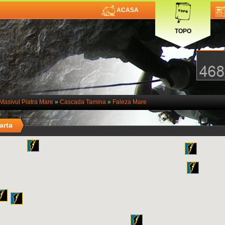
ACASA
TOPO
Masivul Piatra Mare
»
Cascada Tamina
»
Faleza Mare
arta