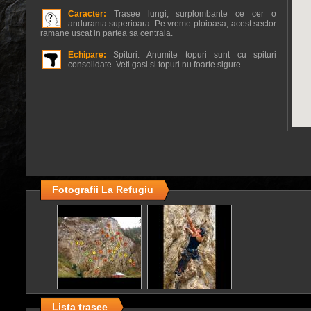
Caracter:
Trasee lungi, surplombante ce cer o
anduranta superioara. Pe vreme ploioasa, acest sector
ramane uscat in partea sa centrala.
Echipare:
Spituri. Anumite topuri sunt cu spituri
consolidate. Veti gasi si topuri nu foarte sigure.
Fotografii La Refugiu
Lista trasee