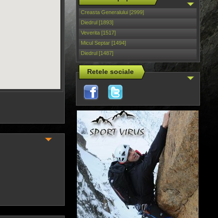
Creasta Generalului [2999]
Diedrul [1893]
Veverita [1517]
Micul Septar [1494]
Diedrul [1487]
Retele sociale