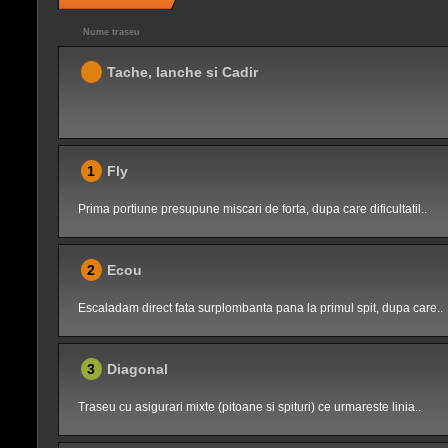
Nume traseu
Tache, Ianche si Cadir
1
Fly
Prima portiune presupune miscari de forta, dupa care dificultatil..
2
Ecou
Escaladam direct fata surplombanta pana la primul spit, dupa care..
3
Diagonal
Traseu cu asigurari mixte (pitoane si spituri) ce urmareste linia..