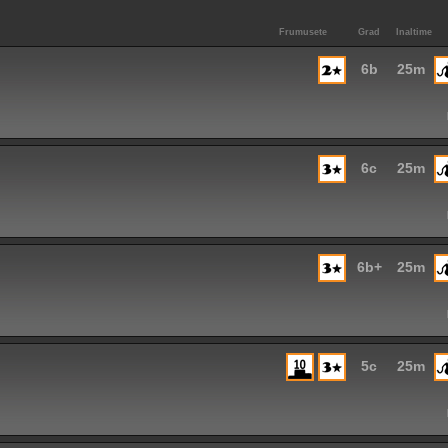
Frumusete
Grad
Inaltime
6b
25m
6c
25m
6b+
25m
5c
25m