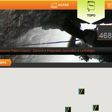
ACASA
TOPO
Masivul Piatra Craiului - Zarnesti
»
Prapastiile Zarnestilor
»
La Refugiu
arta