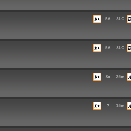
5A
3LC
5A
3LC
8a
25m
?
15m