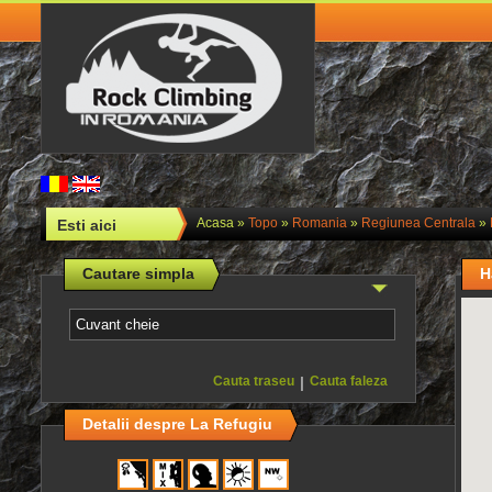
Acasa
»
Topo
»
Romania
»
Regiunea Centrala
»
Esti aici
Cautare simpla
H
Cauta traseu
|
Cauta faleza
Detalii despre La Refugiu