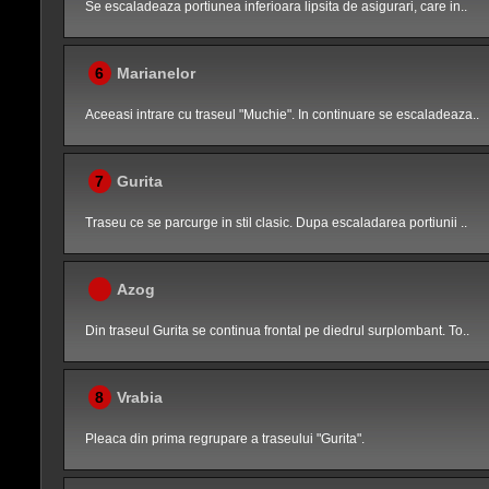
Se escaladeaza portiunea inferioara lipsita de asigurari, care in..
6
Marianelor
Aceeasi intrare cu traseul "Muchie". In continuare se escaladeaza..
7
Gurita
Traseu ce se parcurge in stil clasic. Dupa escaladarea portiunii ..
Azog
Din traseul Gurita se continua frontal pe diedrul surplombant. To..
8
Vrabia
Pleaca din prima regrupare a traseului "Gurita".