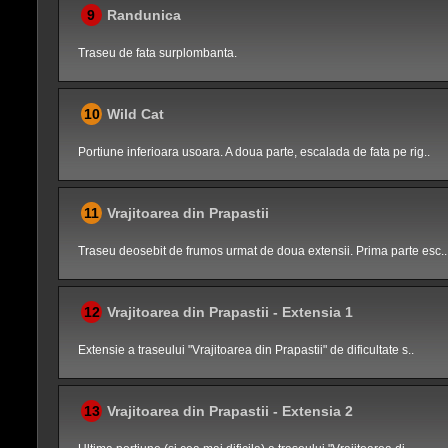
9
Randunica
Traseu de fata surplombanta.
10
Wild Cat
Portiune inferioara usoara. A doua parte, escalada de fata pe rig..
11
Vrajitoarea din Prapastii
Traseu deosebit de frumos urmat de doua extensii. Prima parte esc..
12
Vrajitoarea din Prapastii - Extensia 1
Extensie a traseului "Vrajitoarea din Prapastii" de dificultate s..
13
Vrajitoarea din Prapastii - Extensia 2