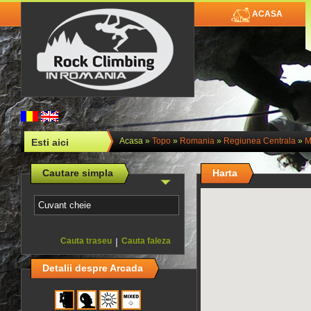
ACASA
Acasa
»
Topo
»
Romania
»
Regiunea Centrala
»
M
Esti aici
Cautare simpla
Harta
Cauta traseu
|
Cauta faleza
Detalii despre Arcada