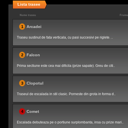
Lista trasee
Nume traseu
Frumu
1
Arcadei
Traseu sustinut de fata verticala, cu pasi succesivi pe riglete. ..
2
Falcon
Prima sectiune este cea mai dificila (prize sapate). Greu de citi..
3
Clopotul
Traseul de escalada in stil clasic. Porneste din grota in forma d..
4
Comet
Escalada debuteaza pe o portiune surplombanta, insa cu prize mari..