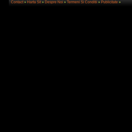
Contact
»
Harta Sit
»
Despre Noi
»
Termeni Si Conditii
»
Publicitate
»