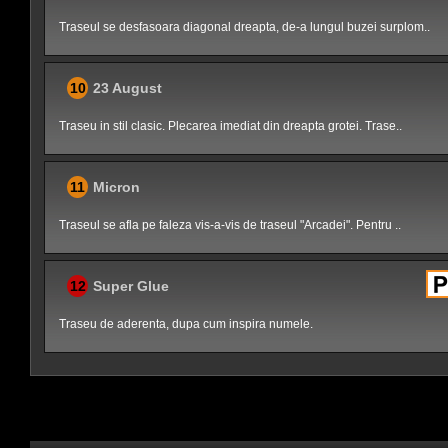
Traseul se desfasoara diagonal dreapta, de-a lungul buzei surplom..
10
23 August
Traseu in stil clasic. Plecarea imediat din dreapta grotei. Trase..
11
Micron
Traseul se afla pe faleza vis-a-vis de traseul "Arcadei". Pentru ..
12
Super Glue
Traseu de aderenta, dupa cum inspira numele.