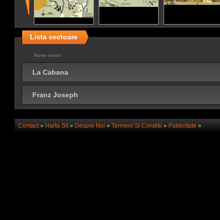
Lista sectoare
Nume sector
La Cabana
Franz Joseph
Contact
»
Harta Sit
»
Despre Noi
»
Termeni Si Conditii
»
Publicitate
»