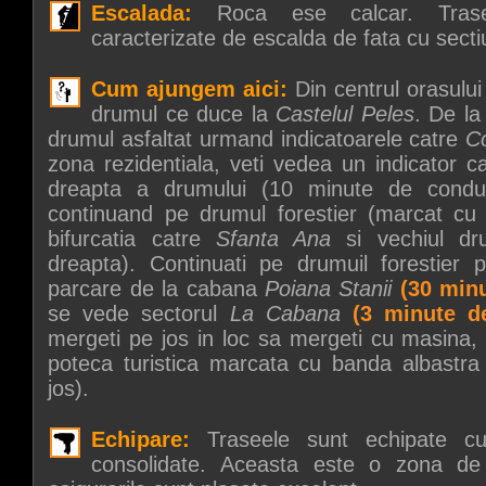
Escalada:
Roca ese calcar. Trase
caracterizate de escalda de fata cu sect
Cum ajungem aici:
Din centrul orasulu
drumul ce duce la
Castelul Peles
. De l
drumul asfaltat urmand indicatoarele catre
C
zona rezidentiala, veti vedea un indicator c
dreapta a drumului (10 minute de condus)
continuand pe drumul forestier (marcat cu t
bifurcatia catre
Sfanta Ana
si vechiul d
dreapta). Continuati pe drumuil forestier
parcare de la cabana
Poiana Stanii
(30 min
se vede sectorul
La Cabana
(3 minute d
mergeti pe jos in loc sa mergeti cu masina, 
poteca turistica marcata cu banda albastr
jos).
Echipare:
Traseele sunt echipate cu 
consolidate. Aceasta este o zona de