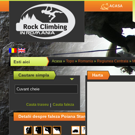
ACASA
Acasa
»
Topo
»
Romania
»
Regiunea Centrala
»
M
Esti aici
Cautare simpla
Harta
Cauta traseu
|
Cauta faleza
Detalii despre faleza Poiana Stanii