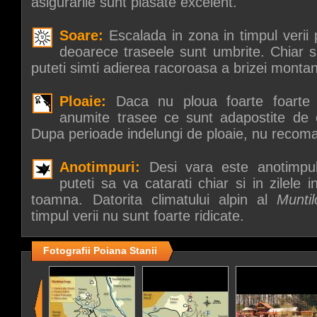
asigurarile sunt plasate excelent.
Soare:
Escalada in zona in timpul verii
deoarece traseele sunt umbrite. Chiar si
puteti simti adierea racoroasa a brizei monta
Ploaie:
Daca nu ploua foarte foarte 
anumite trasee ce sunt adapostite de 
Dupa perioade indelungi de ploaie, nu recom
Anotimpuri:
Desi vara este anotimpul
puteti sa va catarati chiar si in zilele 
toamna. Datorita climatului alpin al
Munti
timpul verii nu sunt foarte ridicate.
Fotografii Poiana Stanii