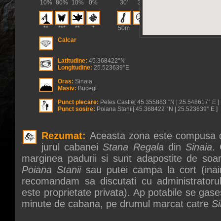
10%
80%
10%
0%
30'
3'
**
***
**
*
50m
Calcar
Latitudine:
45.368422°N
Longitudine:
25.523639°E
Oras:
Sinaia
Masiv:
Bucegi
Punct plecare:
Peles Castle[ 45.355883 °N | 25.548617° E ]
Punct sosire:
Poiana Stanii[ 45.368422 °N | 25.523639° E ]
Rezumat:
Aceasta zona este compusa di
jurul cabanei
Stana Regala
din
Sinaia
. 
marginea padurii si sunt adapostite de soar
Poiana Stanii
sau putei campa la cort (inai
recomandam sa discutati cu administratoru
este proprietate privata). Ap potabile se gasest
minute de cabana, pe drumul marcat catre
Si