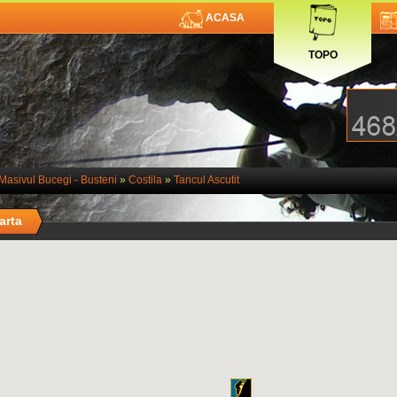
ACASA
TOPO
Masivul Bucegi - Busteni
»
Costila
»
Tancul Ascutit
arta