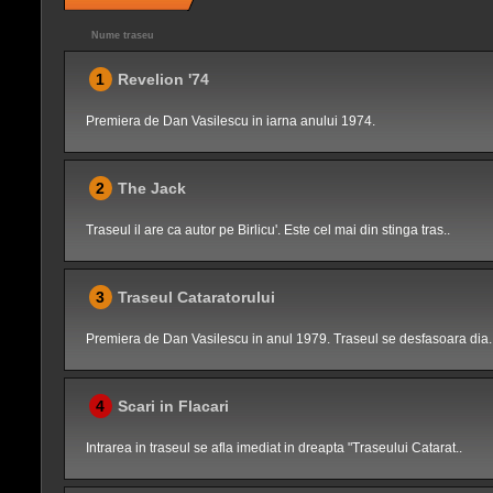
Nume traseu
1
Revelion '74
Premiera de Dan Vasilescu in iarna anului 1974.
2
The Jack
Traseul il are ca autor pe Birlicu'. Este cel mai din stinga tras..
3
Traseul Cataratorului
Premiera de Dan Vasilescu in anul 1979. Traseul se desfasoara dia.
4
Scari in Flacari
Intrarea in traseul se afla imediat in dreapta "Traseului Catarat..