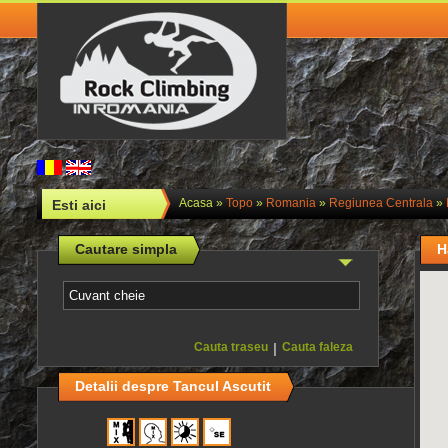
Acasa
»
Topo
»
Romania
»
Regiunea Centrala
»
Esti aici
Cautare simpla
H
Cauta traseu
|
Cauta faleza
Detalii despre Tancul Ascutit