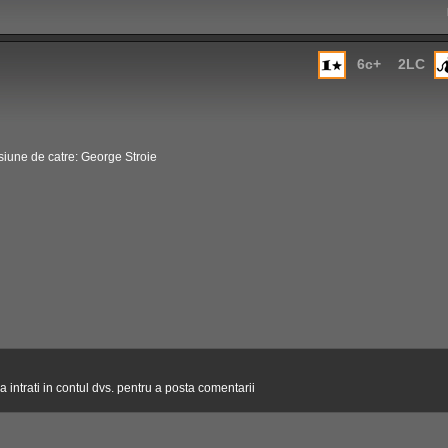
6c+
2LC
iune de catre: George Stroie
 intrati in contul dvs. pentru a posta comentarii