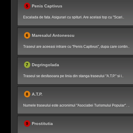
5
Penis Captivus
Escalada de fata. Asigurari cu spituri. Are acelasi top cu "Scari..
6
Maresalul Antonescu
Traseul are aceeasi intrare cu "Penis Captivus", dupa care contin..
7
Degringolada
Traseul se desfasoara pe linia din stanga traseului "A.T.P." si i..
8
A.T.P.
Numele traseului este acronimul "Asociatiei Turismului Popular". ..
9
Prostitutia