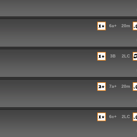
6a+
20m
3B
2LC
7a+
20m
6c+
2LC