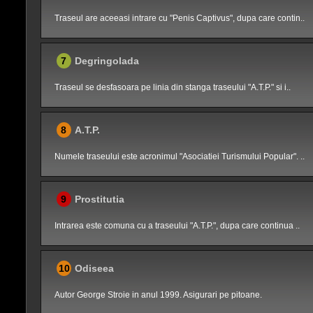
Traseul are aceeasi intrare cu "Penis Captivus", dupa care contin..
7
Degringolada
Traseul se desfasoara pe linia din stanga traseului "A.T.P." si i..
8
A.T.P.
Numele traseului este acronimul "Asociatiei Turismului Popular". ..
9
Prostitutia
Intrarea este comuna cu a traseului "A.T.P.", dupa care continua ..
10
Odiseea
Autor George Stroie in anul 1999. Asigurari pe pitoane.