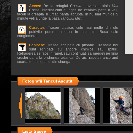
Acces:
De la refugiul
Costila
, traversati albia
Vaii
Costia
. Imediat cum ajungeti de cealalta parte a vaii,
faceti la dreapta si urcati panta abrupta. In nu mai mult de 5
minute veti ajunge la baza
Tancului Mic
.
Caracter:
Trasee clasice, cele mai multe din ele
potrivite pentru initierea in alpinism. Roca este
conglomerat.
Echipare:
Trasee echipate cu pitoane. Traseele noi
sunt echipate cu ancore chimice sau spituri.
Retragerea se face in rapel, sau continuati sa mergeti pe linia
crestei pana la o strunga adanca. De aici rapelati ancorand
coarda dupa copacul din strunga.
Fotografii Tancul Ascutit
Lista trasee