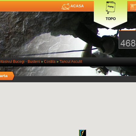
ACASA
TOPO
Masivul Bucegi - Busteni
»
Costila
»
Tancul Ascutit
arta