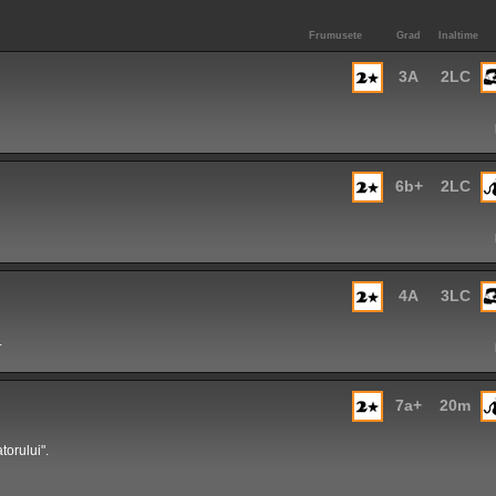
Frumusete
Grad
Inaltime
3A
2LC
6b+
2LC
4A
3LC
.
7a+
20m
torului".