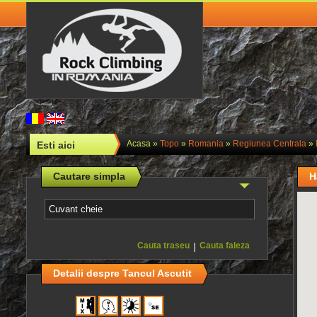
Acasa
»
Topo
»
Romania
»
Regiunea Centrala
»
Esti aici
Cautare simpla
H
Cauta traseu
|
Cauta faleza
Detalii despre Tancul Ascutit