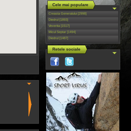
Cele mai populare
Creasta Generalului [2998]
Diedrul [1893]
Veverita [1517]
Micul Septar [1494]
Diedrul [1487]
Retele sociale