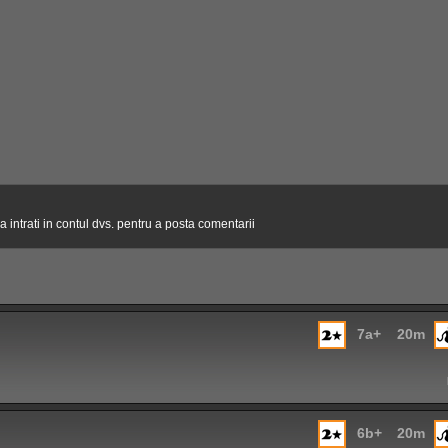
 intrati in contul dvs. pentru a posta comentarii
7a+
20m
6b+
20m