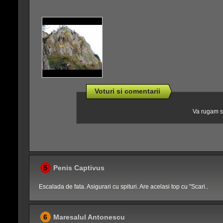
Voturi si comentarii
Va rugam sa
5
Penis Captivus
Escalada de fata. Asigurari cu spituri. Are acelasi top cu "Scari..
6
Maresalul Antonescu