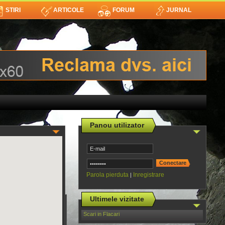
STIRI
ARTICOLE
FORUM
JURNAL
Panou utilizator
Parola pierduta
Inregistrare
|
Ultimele vizitate
Scari in Flacari