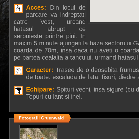
Acces:
Din locul de
parcare va indreptati
catre Vest, urcand
hatasul abrupt ce
serpuieste printre pini. In
maxim 5 minute ajungeti la baza sectorului
G
coarda de 70m, insa daca nu aveti o coarda
pe partea cealalta a tancului, urmand hatasul
Caracter:
Trasee de o deosebita frumuse
de toate: escalada de fata, fisuri, diedre
Echipare:
Spituri vechi, insa sigure (cu d
Topuri cu lant si inel.
Fotografii Gruenwald