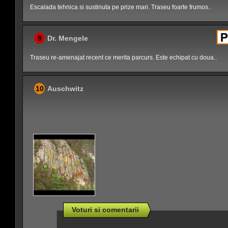
Escalada tehnica si sustinuta pe prize mari. Traseu foarte frumos..
9
Dr. Mengele
Traseu re-amenajat recent ce merita parcurs. Este echipat cu doua..
10
Auschwitz
Voturi si comentarii