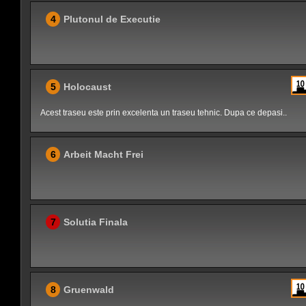
4
Plutonul de Executie
5
Holocaust
Acest traseu este prin excelenta un traseu tehnic. Dupa ce depasi..
6
Arbeit Macht Frei
7
Solutia Finala
8
Gruenwald