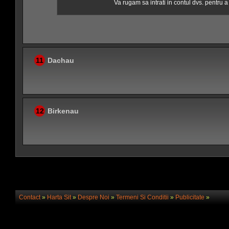
Va rugam sa intrati in contul dvs. pentru 
11
Dachau
12
Birkenau
Contact
»
Harta Sit
»
Despre Noi
»
Termeni Si Conditii
»
Publicitate
»