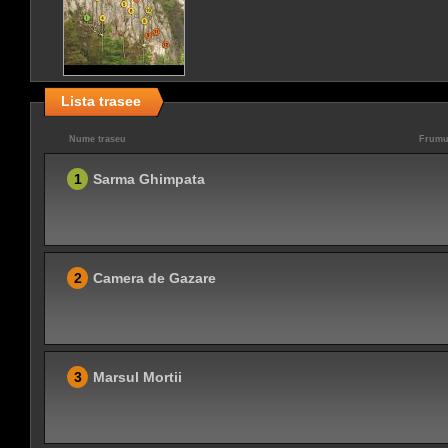
Lista trasee
Nume traseu
Frumu
1
Sarma Ghimpata
2
Camera de Gazare
3
Marsul Mortii