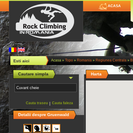
ACASA
Acasa
»
Topo
»
Romania
»
Regiunea Centrala
»
B
Esti aici
Cautare simpla
Harta
Cauta traseu
|
Cauta faleza
Detalii despre Gruenwald