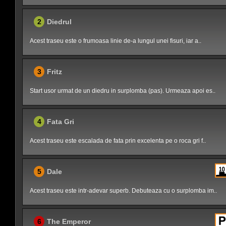
2
Diedrul
Acest traseu este o frumoasa linie de-a lungul unei fisuri, iar a..
3
Fritz
Start usor urmat de un diedru in surplomba (pas). Urmeaza apoi es..
4
Fata Gri
Acest traseu este escalada de fata prin excelenta pe o roca gri f..
5
Dale
Acest traseu este intr-adevar superb. Debuteaza cu o surplomba im..
6
The Emperor