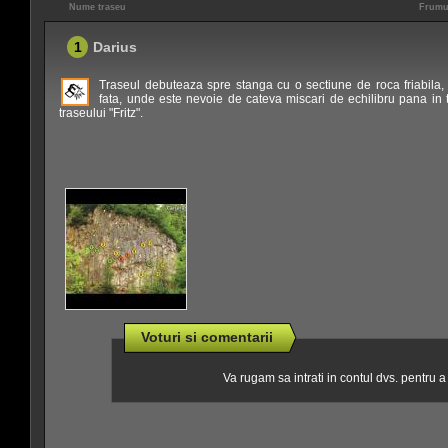
Nume traseu
Frumu
1
Darius
Traseul debuteaza spre stanga cu o sectiune de roca friabila
fata, unde este nevoie de cateva miscari de echilibru pana in 
traseului "Fritz".
Voturi si comentarii
Va rugam sa intrati in contul dvs. pentru 