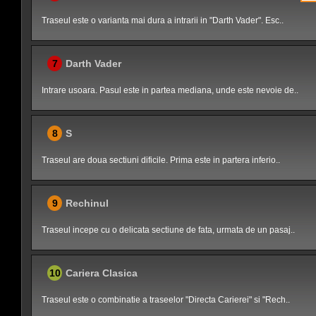
Traseul este o varianta mai dura a intrarii in "Darth Vader". Esc..
7
Darth Vader
Intrare usoara. Pasul este in partea mediana, unde este nevoie de..
8
S
Traseul are doua sectiuni dificile. Prima este in partera inferio..
9
Rechinul
Traseul incepe cu o delicata sectiune de fata, urmata de un pasaj..
10
Cariera Clasica
Traseul este o combinatie a traseelor "Directa Carierei" si "Rech..