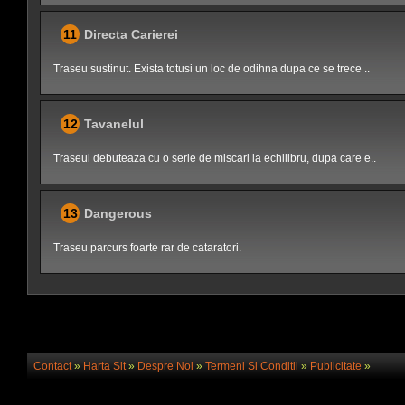
11
Directa Carierei
Traseu sustinut. Exista totusi un loc de odihna dupa ce se trece ..
12
Tavanelul
Traseul debuteaza cu o serie de miscari la echilibru, dupa care e..
13
Dangerous
Traseu parcurs foarte rar de cataratori.
Contact
»
Harta Sit
»
Despre Noi
»
Termeni Si Conditii
»
Publicitate
»