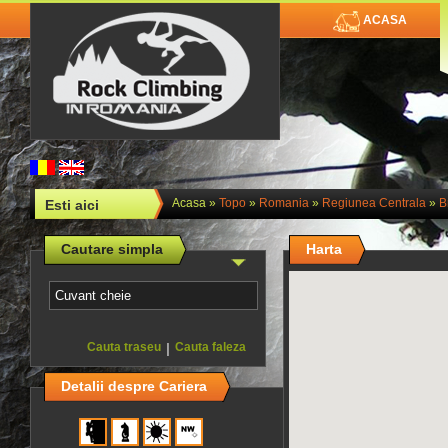
ACASA
Acasa
»
Topo
»
Romania
»
Regiunea Centrala
»
B
Esti aici
Cautare simpla
Harta
Cauta traseu
|
Cauta faleza
Detalii despre Cariera