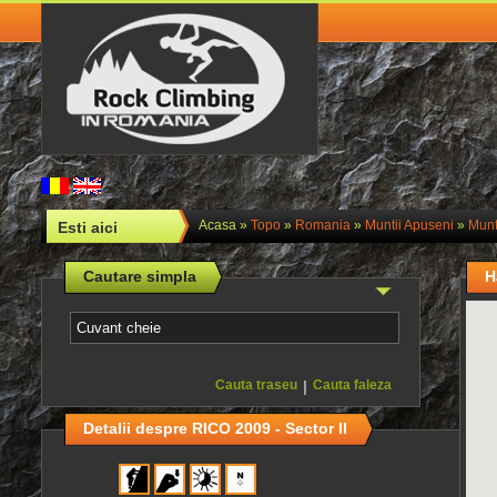
Acasa
»
Topo
»
Romania
»
Muntii Apuseni
»
Munt
Esti aici
Cautare simpla
H
Cauta traseu
|
Cauta faleza
Detalii despre RICO 2009 - Sector II