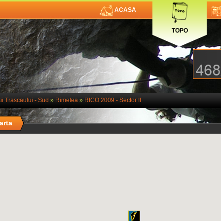
ACASA
TOPO
ii Trascaului - Sud
»
Rimetea
»
RICO 2009 - Sector II
arta