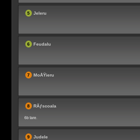
5
Jeleru
6
Feudalu
7
MoÅŸieru
8
RÄƒscoala
6b tare.
9
Judele