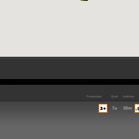
Frumusete
Grad
Inaltime
7a
30m