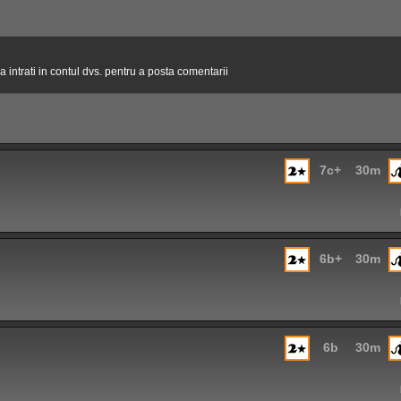
 intrati in contul dvs. pentru a posta comentarii
7c+
30m
6b+
30m
6b
30m