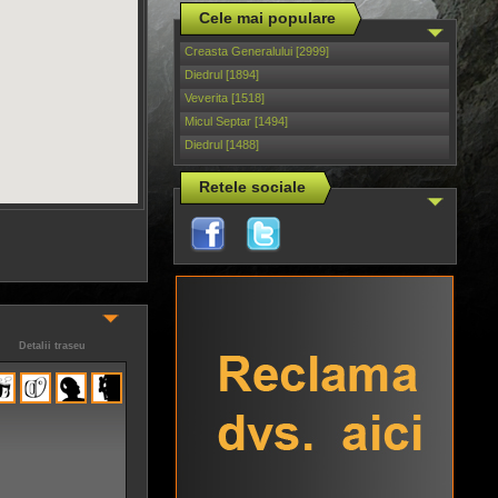
Cele mai populare
Creasta Generalului [2999]
Diedrul [1894]
Veverita [1518]
Micul Septar [1494]
Diedrul [1488]
Retele sociale
Detalii traseu