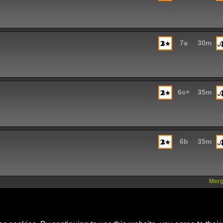
7a
30m
6c+
35m
6b
35m
Mergi