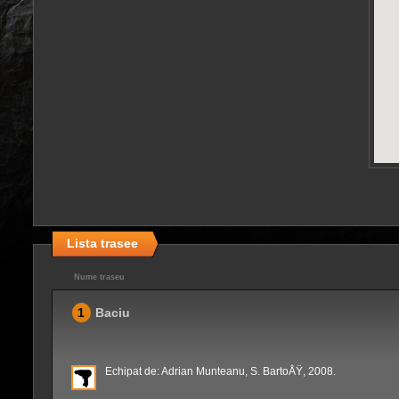
Lista trasee
Nume traseu
1
Baciu
Echipat de: Adrian Munteanu, S. BartoÅŸ, 2008.