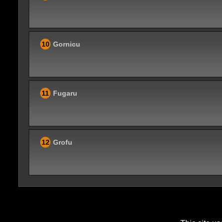
10
Gornicu
11
Fugaru
12
Grofu