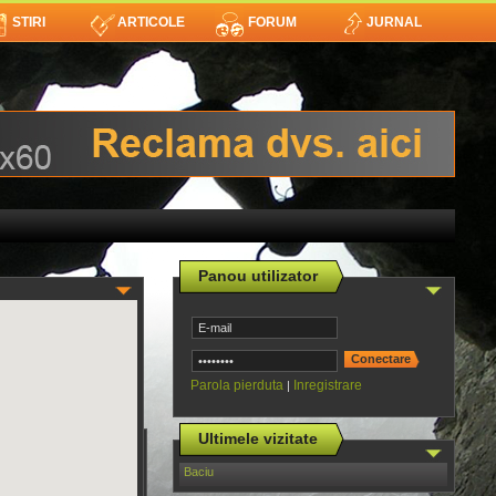
STIRI
ARTICOLE
FORUM
JURNAL
Panou utilizator
Parola pierduta
Inregistrare
|
Ultimele vizitate
Baciu