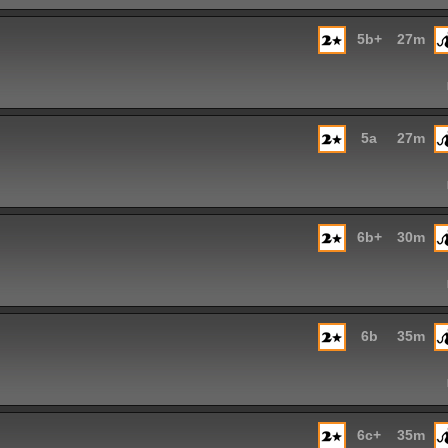
5b+
27m
5a
27m
6b+
30m
6b
35m
6c+
35m