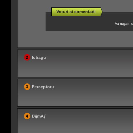
Voturi si comentarii
Va rugam sa
2
Iobagu
3
Perceptoru
4
DijmÄƒ