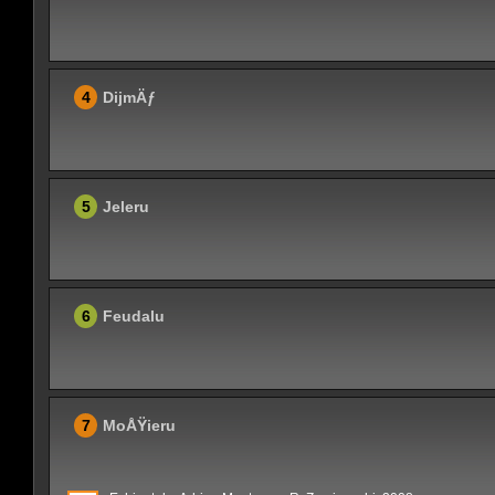
4
DijmÄƒ
5
Jeleru
6
Feudalu
7
MoÅŸieru