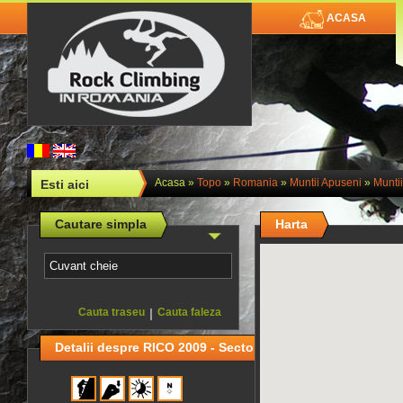
ACASA
Acasa
»
Topo
»
Romania
»
Muntii Apuseni
»
Muntii
Esti aici
Cautare simpla
Harta
Cauta traseu
|
Cauta faleza
Detalii despre RICO 2009 - Sector II