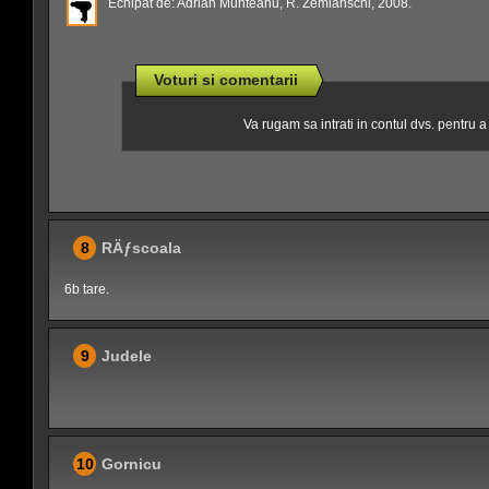
Echipat de: Adrian Munteanu, R. Zemianschi, 2008.
Voturi si comentarii
Va rugam sa intrati in contul dvs. pentru 
8
RÄƒscoala
6b tare.
9
Judele
10
Gornicu