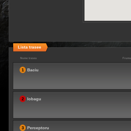
Lista trasee
Nume traseu
Frumu
1
Baciu
2
Iobagu
3
Perceptoru