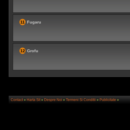
11
Fugaru
12
Grofu
Contact
»
Harta Sit
»
Despre Noi
»
Termeni Si Conditii
»
Publicitate
»