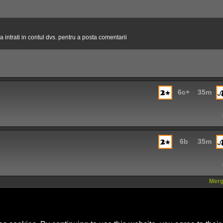
 intrati in contul dvs. pentru a posta comentarii
6c+
35m
6b
35m
Mergi