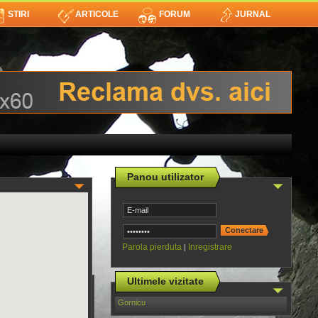
STIRI
ARTICOLE
FORUM
JURNAL
Panou utilizator
Parola pierduta
Inregistrare
|
Ultimele vizitate
Gornicu