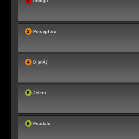
2
Iobagu
3
Perceptoru
4
DijmÄƒ
5
Jeleru
6
Feudalu