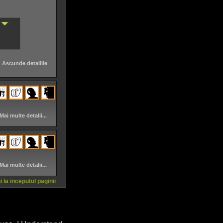
Ascunde detaliile
Mai multe detalii...
Mai multe detalii...
 la inceputul paginii