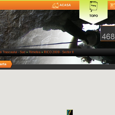
ACASA
TOPO
ii Trascaului - Sud
»
Rimetea
»
RICO 2009 - Sector II
arta