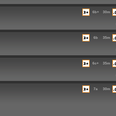
6b+
30m
6b
35m
6c+
35m
7a
30m