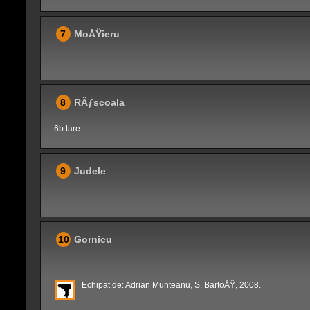
7
MoÅŸieru
8
RÄƒscoala
6b tare.
9
Judele
10
Gornicu
Echipat de: Adrian Munteanu, S. BartoÅŸ, 2008.