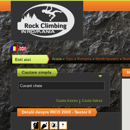
Acasa
»
Topo
»
Romania
»
Muntii Apuseni
»
Munt
Esti aici
Cautare simpla
H
Cauta traseu
|
Cauta faleza
Detalii despre RICO 2009 - Sector II