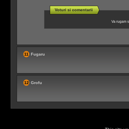
Voturi si comentarii
Va rugam sa
11
Fugaru
12
Grofu