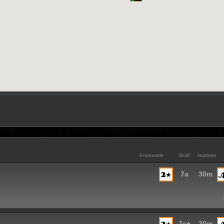
Frumusete
Grad
Inaltime
7a
30m
7c+
30m