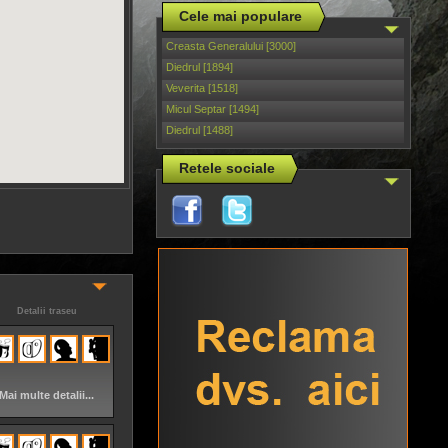
Cele mai populare
Creasta Generalului [3000]
Diedrul [1894]
Veverita [1518]
Micul Septar [1494]
Diedrul [1488]
Retele sociale
Detalii traseu
Mai multe detalii...