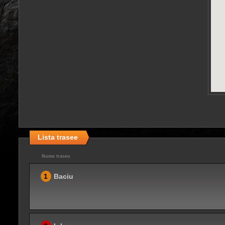
Lista trasee
Nume traseu
1
Baciu