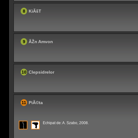
8
KiÃšT
9
ÃŽn Amvon
10
Clepsidrelor
11
PiÃ©ta
Echipat de: A. Szabo, 2008.