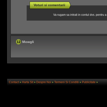
Voturi si comentarii
Va rugam sa intrati in contul dvs. pentru 
12
Mowgli
Contact
»
Harta Sit
»
Despre Noi
»
Termeni Si Conditii
»
Publicitate
»