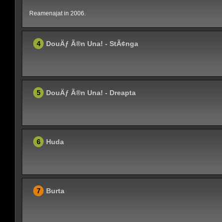
Reamenajat in 2006.
4
DouÄƒ Ã®n Una! - StÃ¢nga
5
DouÄƒ Ã®n Una! - Dreapta
6
Huda
7
Burta