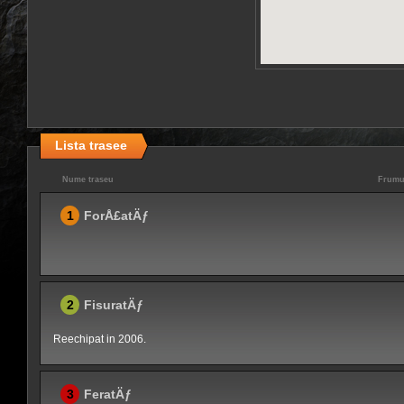
Lista trasee
Nume traseu
Frumu
1
ForÅ£atÄƒ
2
FisuratÄƒ
Reechipat in 2006.
3
FeratÄƒ