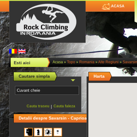
ACASA
Acasa
»
Topo
»
Romania
»
Alte Regiuni
»
Savarsin
Esti aici
Cautare simpla
Harta
Cauta traseu
|
Cauta faleza
Detalii despre Savarsin - Caprioara