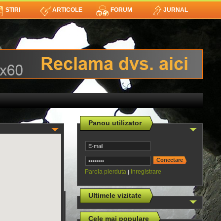
STIRI
ARTICOLE
FORUM
JURNAL
Panou utilizator
Parola pierduta
Inregistrare
|
Ultimele vizitate
Cele mai populare