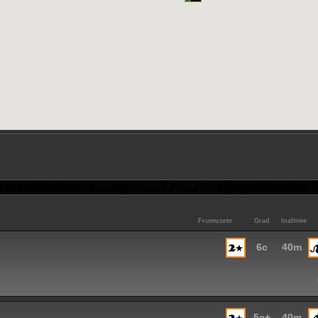
Frumusete
Grad
Inaltime
6c
40m
5c+
40m