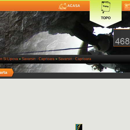
ACASA
TOPO
n Si Lipova
»
Savarsin - Caprioara
»
Savarsin - Caprioara
arta