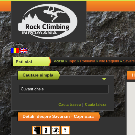
Acasa
»
Topo
»
Romania
»
Alte Regiuni
»
Savarsi
Esti aici
Cautare simpla
H
Cauta traseu
|
Cauta faleza
Detalii despre Savarsin - Caprioara