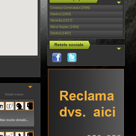
Creasta Generalului [2996]
Diedrul [1893]
Veverita [1517]
Micul Septar [1494]
Diedrul [1487]
Retele sociale
Detalii traseu
Mai multe detalii...