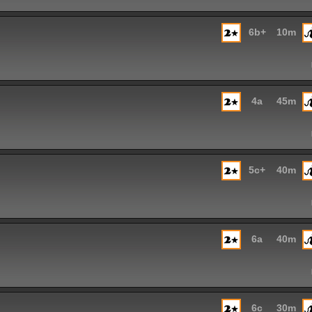
6b+
10m
4a
45m
5c+
40m
6a
40m
6c
30m