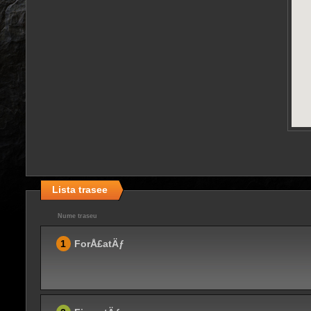
Lista trasee
Nume traseu
1
ForÅ£atÄƒ