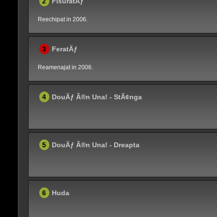
2
FisuratÄƒ
Reechipat in 2006.
3
FeratÄƒ
Reamenajat in 2006.
4
DouÄƒ Ã®n Una! - StÃ¢nga
5
DouÄƒ Ã®n Una! - Dreapta
6
Huda