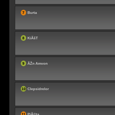
7
Burta
8
KiÃšT
9
ÃŽn Amvon
10
Clepsidrelor
11
PiÃ©ta