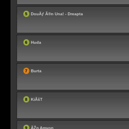
5
DouÄƒ Ã®n Una! - Dreapta
6
Huda
7
Burta
8
KiÃšT
9
ÃŽn Amvon