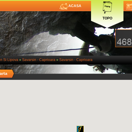
ACASA
TOPO
n Si Lipova
»
Savarsin - Caprioara
»
Savarsin - Caprioara
arta