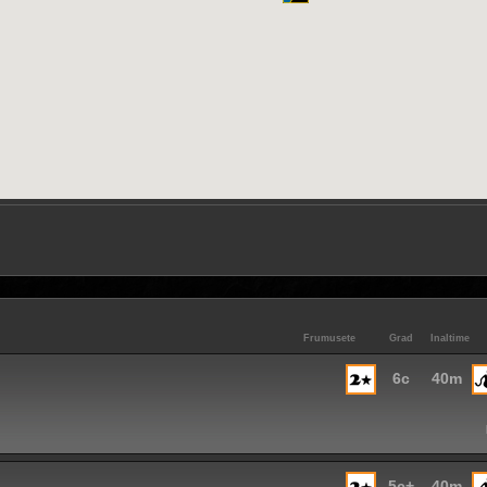
Frumusete
Grad
Inaltime
6c
40m
5c+
40m