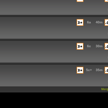
6a
40m
6c
30m
5c+
35m
Mergi