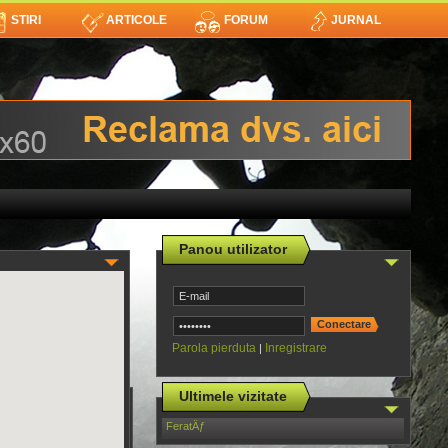
STIRI
ARTICOLE
FORUM
JURNAL
Panou utilizator
Parola pierduta
Inregistrare
|
Ultimele vizitate
FeratÄƒ