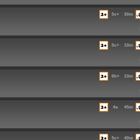
5c+
30m
5c+
10m
6b+
10m
4a
45m
5c+
40m