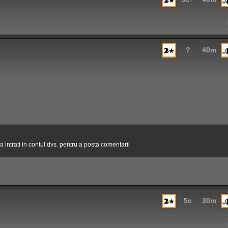
?
40m
 intrati in contul dvs. pentru a posta comentarii
5c
30m