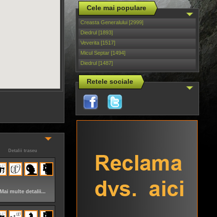
Cele mai populare
Creasta Generalului [2999]
Diedrul [1893]
Veverita [1517]
Micul Septar [1494]
Diedrul [1487]
Retele sociale
Detalii traseu
Mai multe detalii...