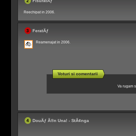
2
FisuratÄƒ
Reechipat in 2006.
3
FeratÄƒ
Reamenajat in 2006.
Voturi si comentarii
Va rugam sa
4
DouÄƒ Ã®n Una! - StÃ¢nga