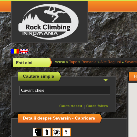
Acasa
»
Topo
»
Romania
»
Alte Regiuni
»
Savarsi
Esti aici
Cautare simpla
H
Cauta traseu
|
Cauta faleza
Detalii despre Savarsin - Caprioara