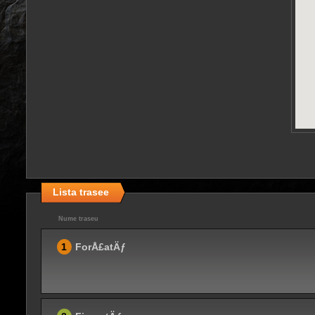
Lista trasee
Nume traseu
1
ForÅ£atÄƒ