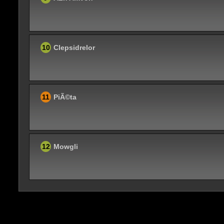
10
Clepsidrelor
11
PiÃ©ta
12
Mowgli