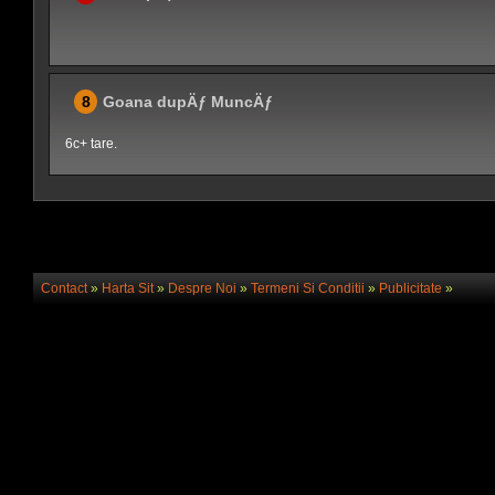
8
Goana dupÄƒ MuncÄƒ
6c+ tare.
Contact
»
Harta Sit
»
Despre Noi
»
Termeni Si Conditii
»
Publicitate
»