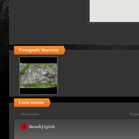
Fotografii Vesnicia
Lista trasee
Nume traseu
Frumu
1
NemÄƒrginit