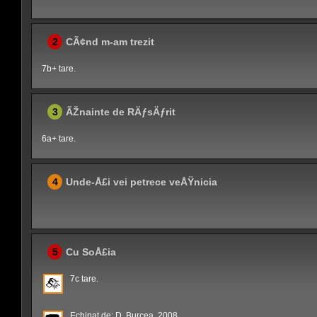
2
CÃ¢nd m-am trezit
7b+ tare.
3
ÃŽnainte de RÄƒsÄƒrit
6a+ tare.
4
Unde-Å£i vei petrece veÅŸnicia
5
Cu SoÅ£ia
7c tare.
Echipat de: D. Burcea, 2008.