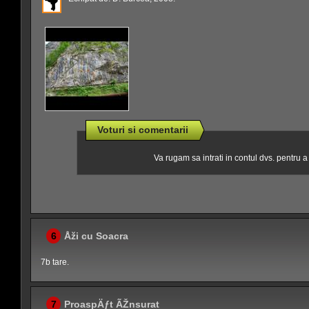
Voturi si comentarii
Va rugam sa intrati in contul dvs. pentru 
6
Åži cu Soacra
7b tare.
7
ProaspÄƒt ÃŽnsurat