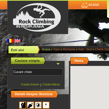
ACASA
Acasa
»
Topo
»
Romania
»
Sud - Vest
»
Cheile Soh
Esti aici
Cautare simpla
Harta
Cauta traseu
|
Cauta faleza
Detalii despre Vesnicia