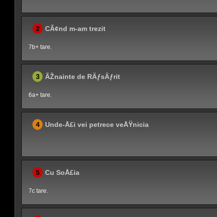
2
CÃ¢nd m-am trezit
7b+ tare.
3
ÃŽnainte de RÄƒsÄƒrit
6a+ tare.
4
Unde-Å£i vei petrece veÅŸnicia
5
Cu SoÅ£ia
7c tare.