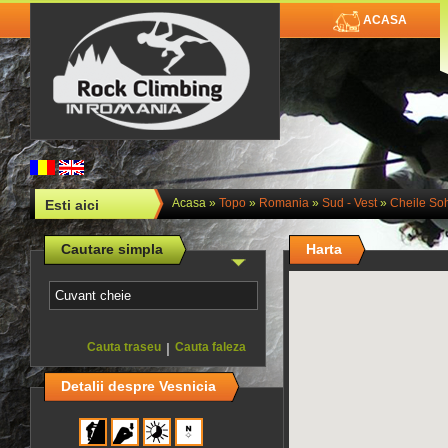
ACASA
Acasa
»
Topo
»
Romania
»
Sud - Vest
»
Cheile Soh
Esti aici
Cautare simpla
Harta
Cauta traseu
|
Cauta faleza
Detalii despre Vesnicia