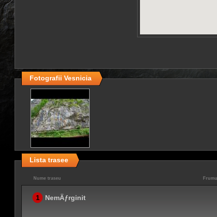
Fotografii Vesnicia
Lista trasee
Nume traseu
Frumu
1
NemÄƒrginit