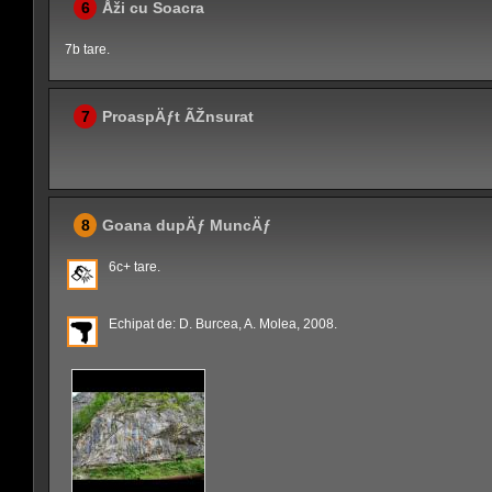
6
Åži cu Soacra
7b tare.
7
ProaspÄƒt ÃŽnsurat
8
Goana dupÄƒ MuncÄƒ
6c+ tare.
Echipat de: D. Burcea, A. Molea, 2008.