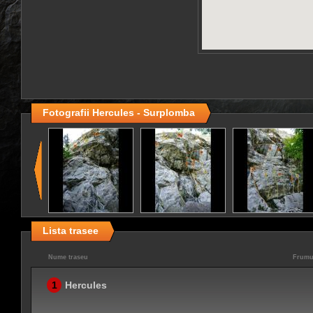
Fotografii Hercules - Surplomba
Lista trasee
Nume traseu
Frumu
1
Hercules