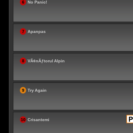
6
No Panic!
7
Apanpas
8
VÃ¢nÄƒtorul Alpin
9
Try Again
10
Crisantemi