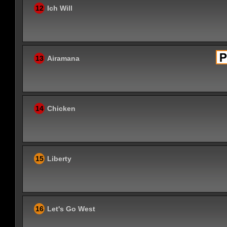
12
Ich Will
13
Airamana
14
Chicken
15
Liberty
16
Let's Go West