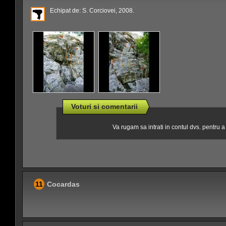
Echipat de: S. Corciovei, 2008.
Voturi si comentarii
Va rugam sa intrati in contul dvs. pentru 
11
Cocardas