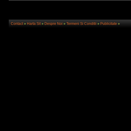
Contact
»
Harta Sit
»
Despre Noi
»
Termeni Si Conditii
»
Publicitate
»