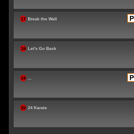
17
Break the Wall
18
Let's Go Back
19
...
20
24 Karate