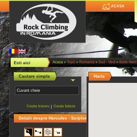
ACASA
Acasa
»
Topo
»
Romania
»
Sud - Vest
»
Baile Her
Esti aici
Cautare simpla
Harta
Cauta traseu
|
Cauta faleza
Detalii despre Hercules - Surplomba