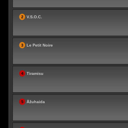
2
V.S.O.C.
3
Le Petit Noire
4
Tiramisu
5
Åžuhaida