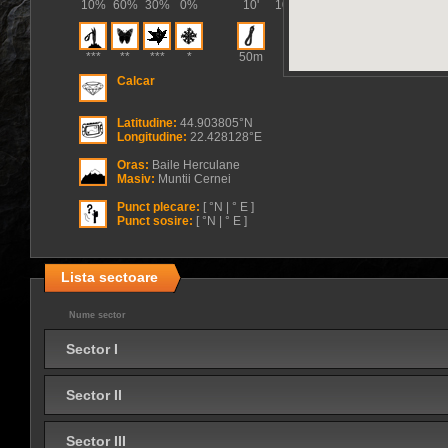
10%
60%
30%
0%
10'
10'
***
**
***
*
50m
Calcar
Latitudine:
44.903805°N
Longitudine:
22.428128°E
Oras:
Baile Herculane
Masiv:
Muntii Cernei
Punct plecare:
[ °N | ° E ]
Punct sosire:
[ °N | ° E ]
Lista sectoare
Nume sector
Sector I
Sector II
Sector III