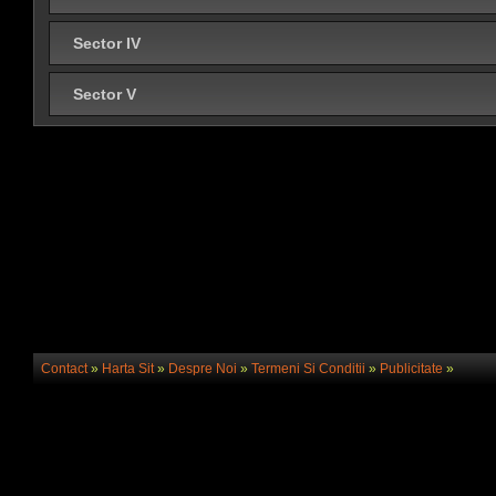
Sector IV
Sector V
Contact
»
Harta Sit
»
Despre Noi
»
Termeni Si Conditii
»
Publicitate
»