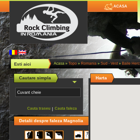
ACASA
Acasa
»
Topo
»
Romania
»
Sud - Vest
»
Baile Her
Esti aici
Cautare simpla
Harta
Cauta traseu
|
Cauta faleza
Detalii despre faleza Magnolia