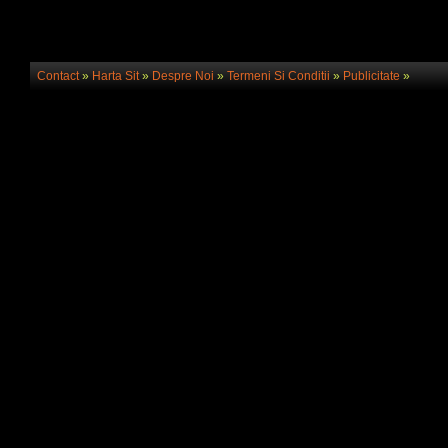
Contact
»
Harta Sit
»
Despre Noi
»
Termeni Si Conditii
»
Publicitate
»