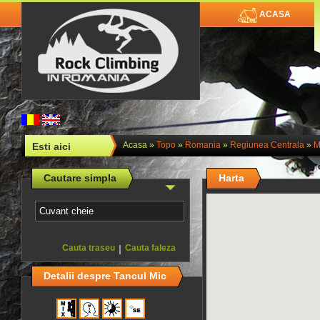
ACASA
Acasa
»
Topo
»
Romania
»
Regiunea Centrala
»
M
Esti aici
Cautare simpla
Harta
Cauta traseu
|
Cauta faleza
Detalii despre Tancul Mic