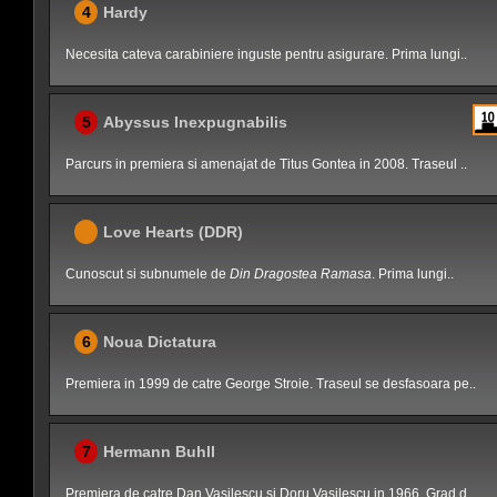
4
Hardy
Necesita cateva carabiniere inguste pentru asigurare. Prima lungi..
5
Abyssus Inexpugnabilis
Parcurs in premiera si amenajat de Titus Gontea in 2008. Traseul ..
Love Hearts (DDR)
Cunoscut si subnumele de
Din Dragostea Ramasa
. Prima lungi..
6
Noua Dictatura
Premiera in 1999 de catre George Stroie. Traseul se desfasoara pe..
7
Hermann Buhll
Premiera de catre Dan Vasilescu si Doru Vasilescu in 1966. Grad d..