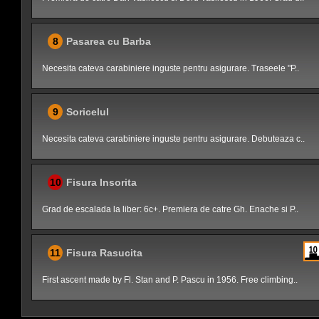
8
Pasarea cu Barba
Necesita cateva carabiniere inguste pentru asigurare. Traseele "P..
9
Soricelul
Necesita cateva carabiniere inguste pentru asigurare. Debuteaza c..
10
Fisura Insorita
Grad de escalada la liber: 6c+. Premiera de catre Gh. Enache si P..
11
Fisura Rasucita
First ascent made by Fl. Stan and P. Pascu in 1956. Free climbing..