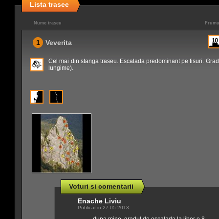
Lista trasee
Nume traseu
Frumu
1
Veverita
Cel mai din stanga traseu. Escalada predominant pe fisuri. Grad 
lungime).
Voturi si comentarii
Enache Liviu
Publicat in 27.05.2013