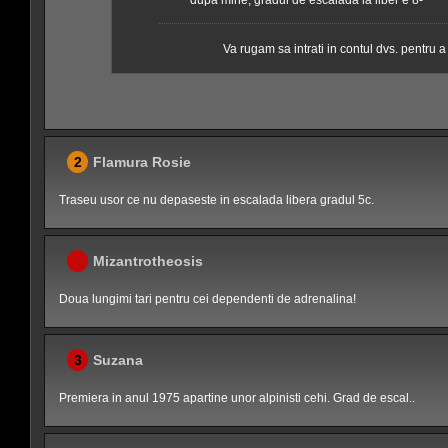
dupa mine, gradul de escalada la liber e 8-
Va rugam sa intrati in contul dvs. pentru 
2
Flamura Rosie
Traseu usor ce nu depaseste in escalada libera gradul 5c.
Mizantrotheosis
Doua lungimi tari pentru cei dependenti de adrenalina!
3
Suzana
Premiera in anul 1975 apartine unor alpinisti cehi. Grad de escal..