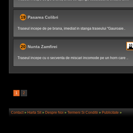
19
Pasarea Colibri
Traseul incepe de pe brana, imediat in stanga traseului "Gauroaie..
20
Nunta Zamfirei
Traseul incepe cu o secventa de miscari incomode pe un horn care ..
1
2
Contact
»
Harta Sit
»
Despre Noi
»
Termeni Si Conditii
»
Publicitate
»