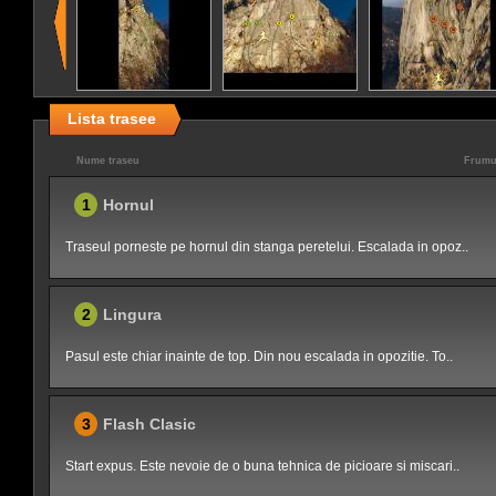
Lista trasee
Nume traseu
Frumu
1
Hornul
Traseul porneste pe hornul din stanga peretelui. Escalada in opoz..
2
Lingura
Pasul este chiar inainte de top. Din nou escalada in opozitie. To..
3
Flash Clasic
Start expus. Este nevoie de o buna tehnica de picioare si miscari..