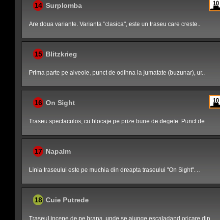
14
Surplomba
Are doua variante. Varianta "clasica", este un traseu care creste..
15
Blitzkrieg
Prima parte pe alveole, punct de odihna la jumatate (buzunar), ur..
16
On Sight
Traseu spectaculos, cu blocaje pe prize bune de degete. Punct de ..
17
Napalm
Linia traseului este pe muchia din dreapta traseului "On Sight". ..
18
Cuie Putrede
Traseul incepe de pe brana, unde se ajunge escaladand oricare din..