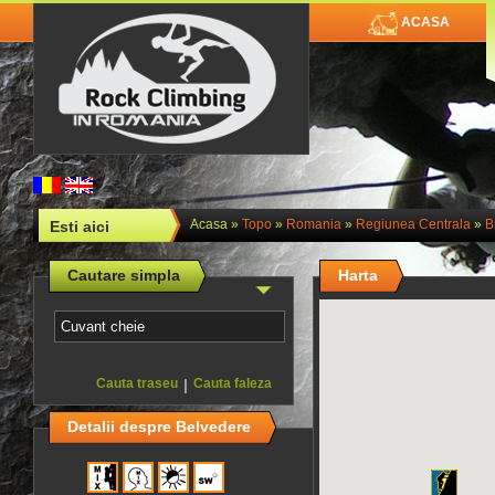
ACASA
Acasa
»
Topo
»
Romania
»
Regiunea Centrala
»
B
Esti aici
Cautare simpla
Harta
Cauta traseu
|
Cauta faleza
Detalii despre Belvedere