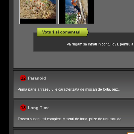
Voturi si comentarii
Va rugam sa intrati in contul dvs. pentru 
12
Paranoid
Prima parte a traseului e caracterizata de miscari de forta, priz..
13
Long Time
Traseu sustinut si complex. Miscari de forta, prize de unu sau do..