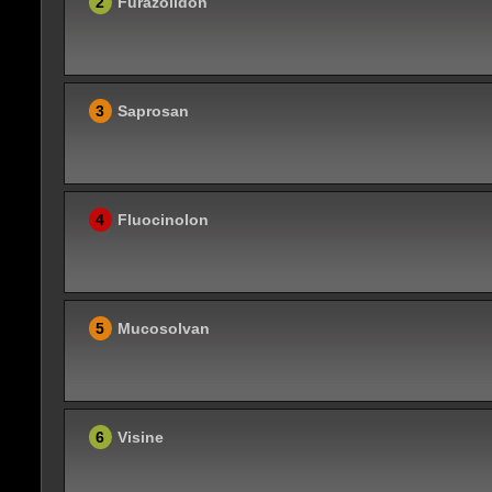
2
Furazolidon
3
Saprosan
4
Fluocinolon
5
Mucosolvan
6
Visine