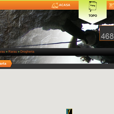
ACASA
TOPO
rau
»
Rarau
»
Drogheria
arta