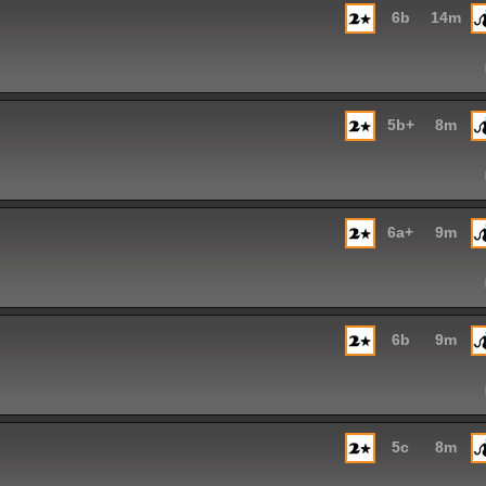
6b
14m
5b+
8m
6a+
9m
6b
9m
5c
8m