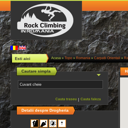
Acasa
»
Topo
»
Romania
»
Carpatii Orientali
»
Ra
Esti aici
Cautare simpla
H
Cauta traseu
|
Cauta faleza
Detalii despre Drogheria