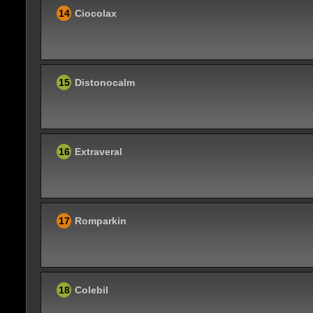
14
Ciocolax
15
Distonocalm
16
Extraveral
17
Romparkin
18
Colebil