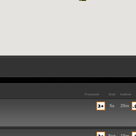
Frumusete
Grad
Inaltime
5a
25m
5c+
15m