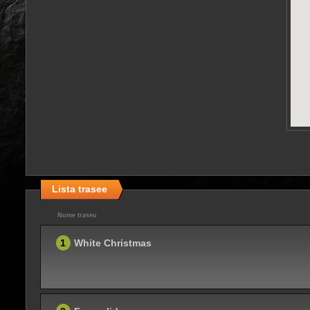
Lista trasee
Nume traseu
1
White Christmas