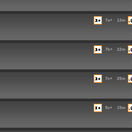
7a+
12m
7b+
22m
7c+
25m
5c+
15m