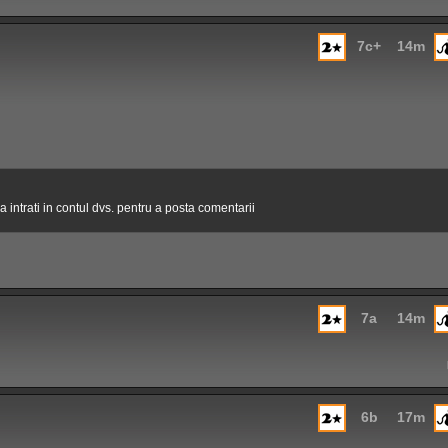
7c+
14m
 intrati in contul dvs. pentru a posta comentarii
7a
14m
6b
17m