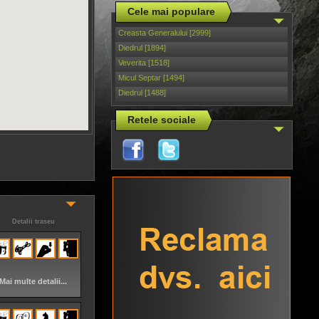
Cele mai populare
Creasta Generalului [2999]
Diedrul [1894]
Veverita [1518]
Micul Septar [1494]
Diedrul [1488]
Retele sociale
Detalii traseu
Mai multe detalii...