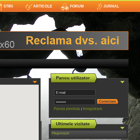
STIRI
ARTICOLE
FORUM
JURNAL
Panou utilizator
Parola pierduta
Inregistrare
|
Ultimele vizitate
Plegomazin