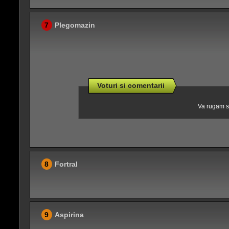
7
Plegomazin
Voturi si comentarii
Va rugam sa
8
Fortral
9
Aspirina