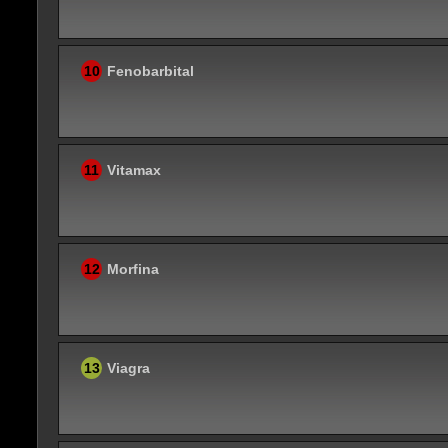
10
Fenobarbital
11
Vitamax
12
Morfina
13
Viagra