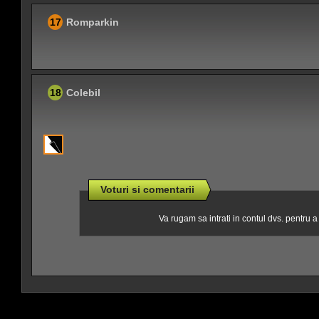
17
Romparkin
18
Colebil
Voturi si comentarii
Va rugam sa intrati in contul dvs. pentru 