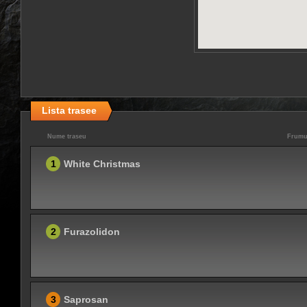
Lista trasee
Nume traseu
Frumu
1
White Christmas
2
Furazolidon
3
Saprosan