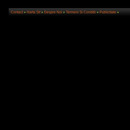
Contact
»
Harta Sit
»
Despre Noi
»
Termeni Si Conditii
»
Publicitate
»