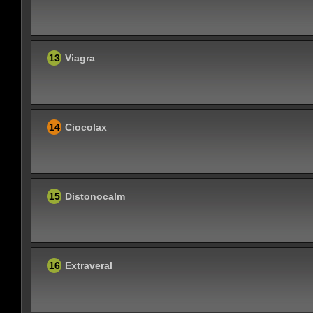
13
Viagra
14
Ciocolax
15
Distonocalm
16
Extraveral