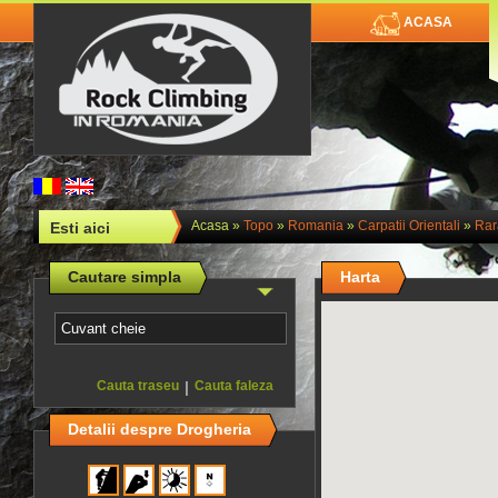
ACASA
Acasa
»
Topo
»
Romania
»
Carpatii Orientali
»
Rar
Esti aici
Cautare simpla
Harta
Cauta traseu
|
Cauta faleza
Detalii despre Drogheria