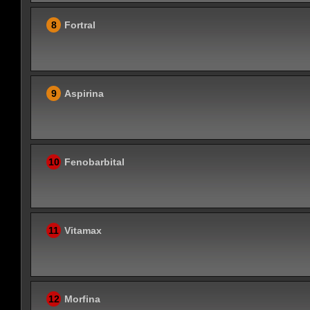
8
Fortral
9
Aspirina
10
Fenobarbital
11
Vitamax
12
Morfina