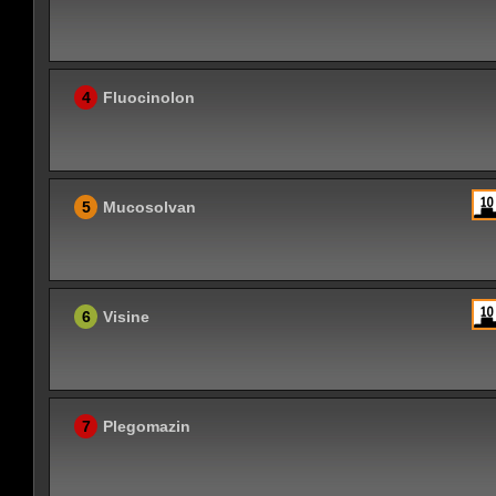
4
Fluocinolon
5
Mucosolvan
6
Visine
7
Plegomazin