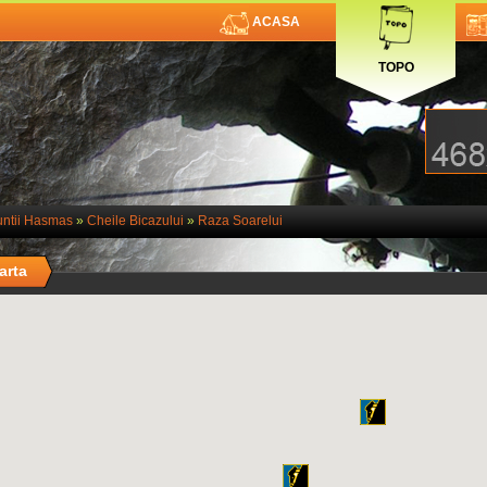
ACASA
TOPO
ntii Hasmas
»
Cheile Bicazului
»
Raza Soarelui
arta