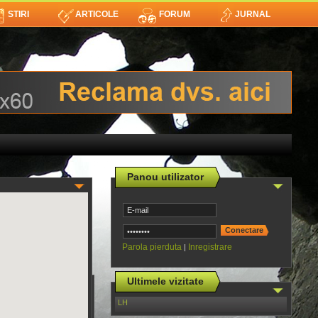
STIRI
ARTICOLE
FORUM
JURNAL
Panou utilizator
Parola pierduta
Inregistrare
|
Ultimele vizitate
LH