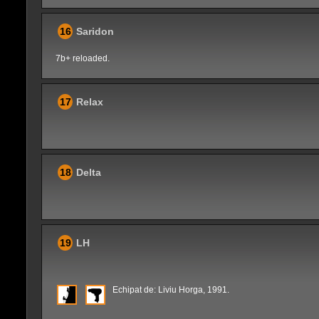
16
Saridon
7b+ reloaded.
17
Relax
18
Delta
19
LH
Echipat de: Liviu Horga, 1991.