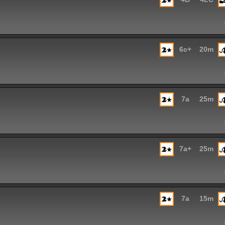
6c+
20m
7a
25m
7a+
25m
7a
15m