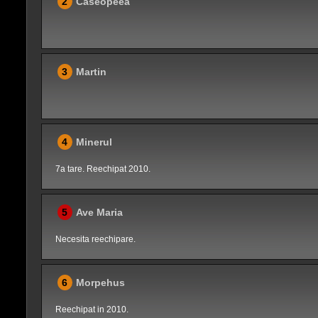
2
Caseopeea
3
Martin
4
Minerul
7a tare. Reechipat 2010.
5
Ave Maria
Necesita reechipare.
6
Morpehus
Reechipat in 2010.