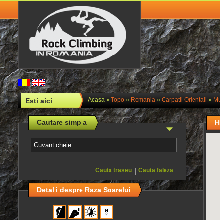
Acasa
»
Topo
»
Romania
»
Carpatii Orientali
»
Mu
Esti aici
Cautare simpla
H
Cauta traseu
|
Cauta faleza
Detalii despre Raza Soarelui