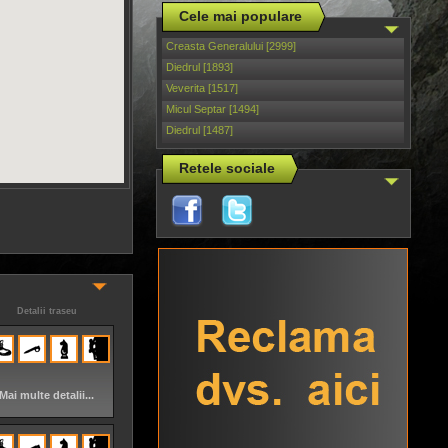
Cele mai populare
Creasta Generalului [2999]
Diedrul [1893]
Veverita [1517]
Micul Septar [1494]
Diedrul [1487]
Retele sociale
Detalii traseu
Mai multe detalii...