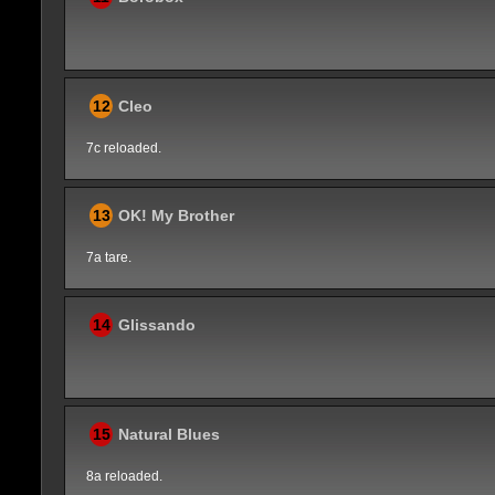
12
Cleo
7c reloaded.
13
OK! My Brother
7a tare.
14
Glissando
15
Natural Blues
8a reloaded.