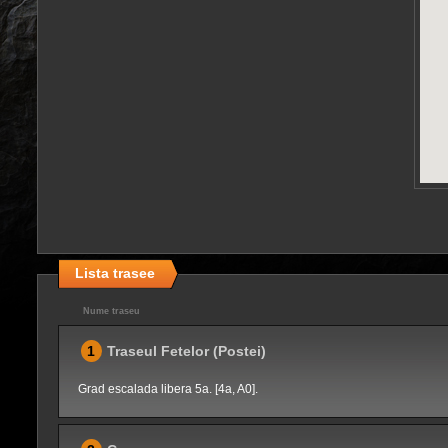
Lista trasee
Nume traseu
1
Traseul Fetelor (Postei)
Grad escalada libera 5a. [4a, A0].