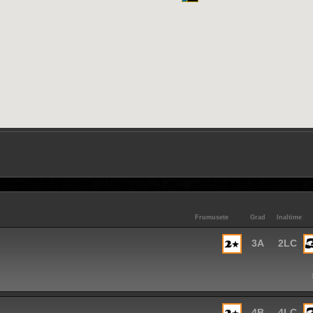
Frumusete
Grad
Inaltime
3A
2LC
4B
4LC