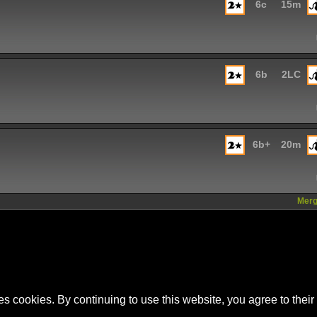
6c
15m
6b
2LC
6b+
20m
Mergi
es cookies. By continuing to use this website, you agree to their