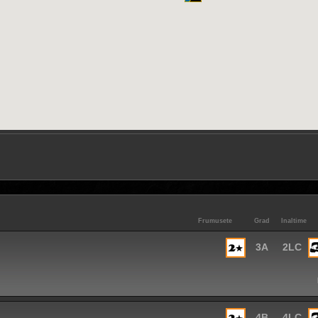
Frumusete
Grad
Inaltime
3A
2LC
4B
4LC