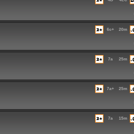
6c+
20m
7a
25m
7a+
25m
7a
15m