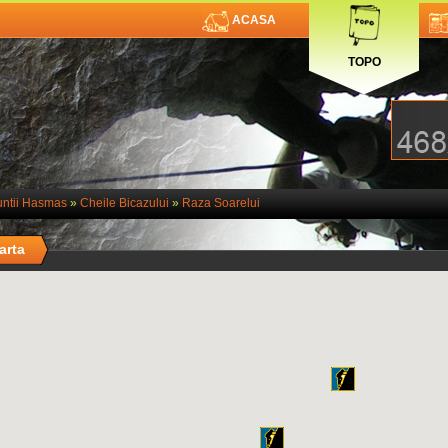
ACASA
TOPO
ntii Hasmas
»
Cheile Bicazului
»
Raza Soarelui
arta