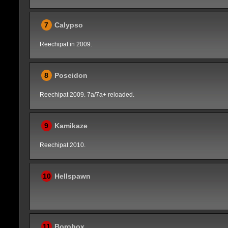
7
Calypso
Reechipat in 2009.
8
Poseidon
Reechipat 2009. 7a/7a+ reloaded.
9
Kamikaze
Reechipat 2010.
10
Hellspawn
11
Borobox