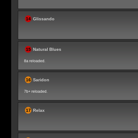
14
Glissando
15
Natural Blues
8a reloaded.
16
Saridon
7b+ reloaded.
17
Relax