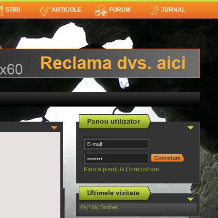
STIRI
ARTICOLE
FORUM
JURNAL
Panou utilizator
Parola pierduta
Inregistrare
|
Ultimele vizitate
OK! My Brother