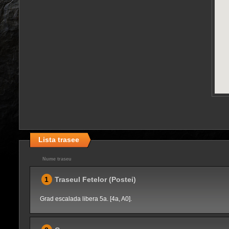
Lista trasee
Nume traseu
1
Traseul Fetelor (Postei)
Grad escalada libera 5a. [4a, A0].