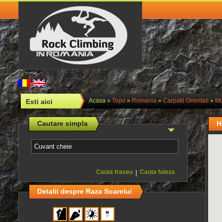
Acasa
»
Topo
»
Romania
»
Carpatii Orientali
»
Mu
Esti aici
Cautare simpla
H
Cauta traseu
|
Cauta faleza
Detalii despre Raza Soarelui