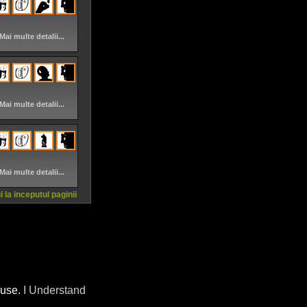
Mai multe detalii...
Mai multe detalii...
Mai multe detalii...
 la inceputul paginii
 use.
I Understand
Powered by Lideri