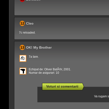
12
Cleo
7c reloaded.
13
OK! My Brother
7a tare.
Echipat de: Oliver BatÃ®r, 2001.
Numar de asigurari: 10
Voturi si comentarii
Va rugam sa