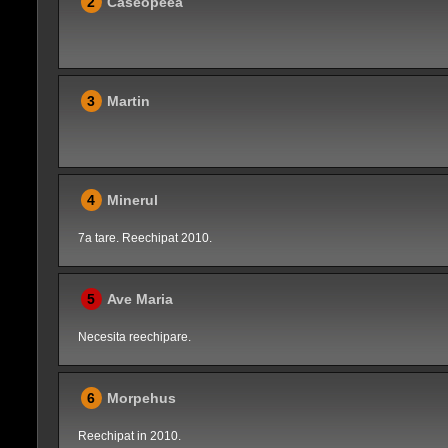
2
Caseopeea
3
Martin
4
Minerul
7a tare. Reechipat 2010.
5
Ave Maria
Necesita reechipare.
6
Morpehus
Reechipat in 2010.