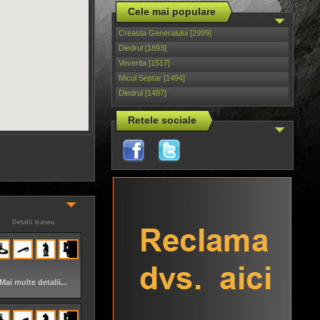
Cele mai populare
Creasta Generalului [2999]
Diedrul [1893]
Veverita [1517]
Micul Septar [1494]
Diedrul [1487]
Retele sociale
Detalii traseu
Mai multe detalii...