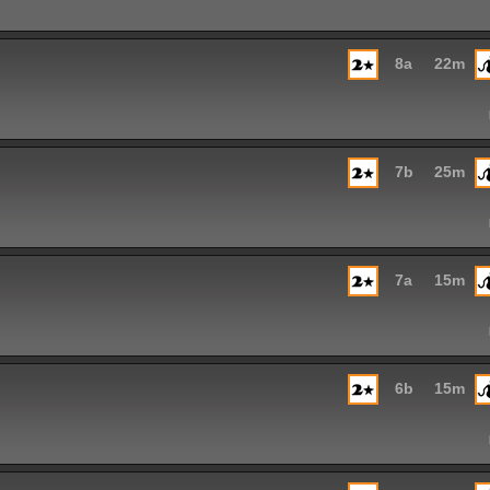
8a
22m
7b
25m
7a
15m
6b
15m