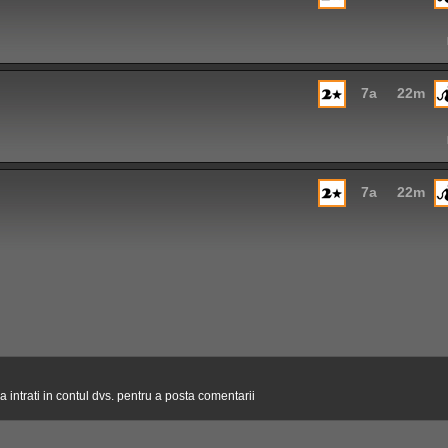
7a
22m
7a
22m
 intrati in contul dvs. pentru a posta comentarii