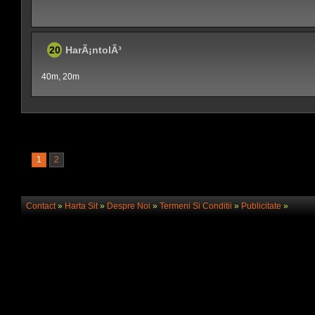
20
HarÃ¡ntolÃ³
40m, 20m
1
2
Contact
»
Harta Sit
»
Despre Noi
»
Termeni Si Conditii
»
Publicitate
»