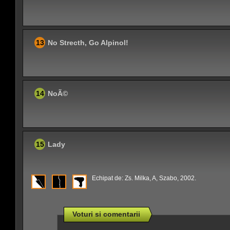
13
No Strecth, Go Alpinol!
14
NoÃ©
15
Lady
Echipat de: Zs. Milka, A, Szabo, 2002.
Voturi si comentarii