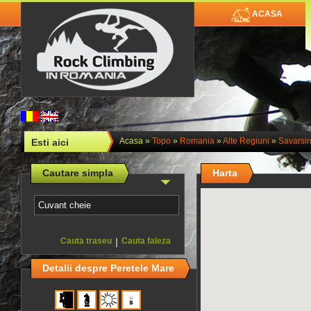
ACASA
Acasa
»
Topo
»
Romania
»
Alte Regiuni
»
Savarsin
Esti aici
Cautare simpla
Harta
Cauta traseu
|
Cauta faleza
Detalii despre Peretele Mare