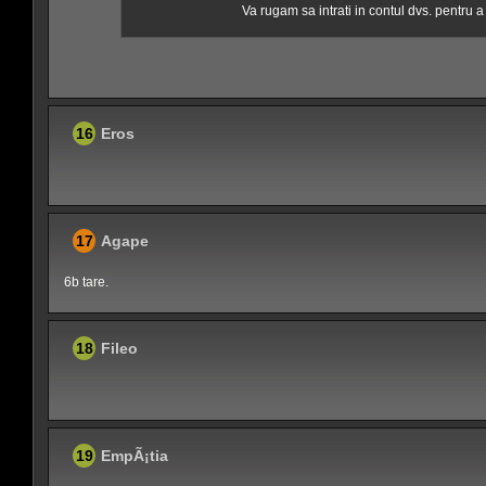
Va rugam sa intrati in contul dvs. pentru 
16
Eros
17
Agape
6b tare.
18
Fileo
19
EmpÃ¡tia