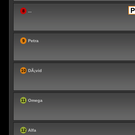
8
...
9
Petra
10
DÃ¡vid
11
Omega
12
Alfa