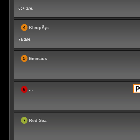
6c+ tare.
4
KleopÃ¡s
7a tare.
5
Emmaus
6
...
7
Red Sea