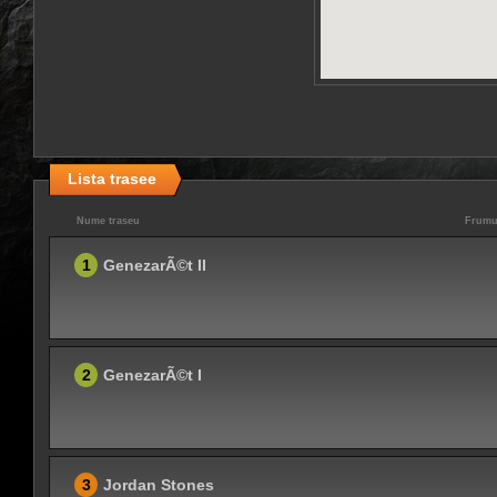
Lista trasee
Nume traseu
Frumu
1
GenezarÃ©t II
2
GenezarÃ©t I
3
Jordan Stones