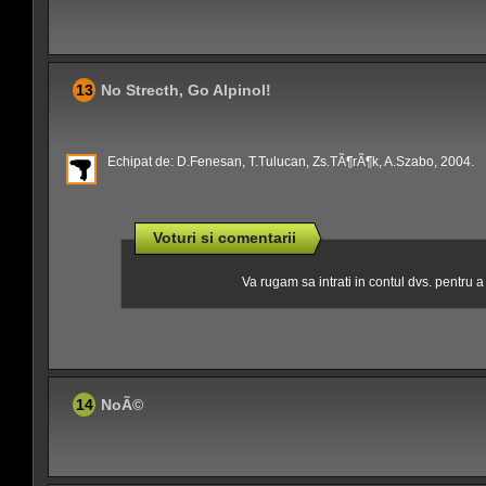
13
No Strecth, Go Alpinol!
Echipat de: D.Fenesan, T.Tulucan, Zs.TÃ¶rÃ¶k, A.Szabo, 2004.
Voturi si comentarii
Va rugam sa intrati in contul dvs. pentru 
14
NoÃ©