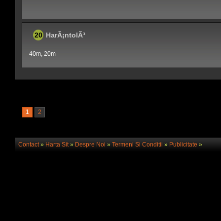
20
HarÃ¡ntolÃ³
40m, 20m
1
2
Contact
»
Harta Sit
»
Despre Noi
»
Termeni Si Conditii
»
Publicitate
»