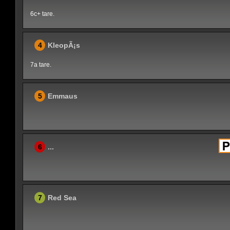
6c+ tare.
4
KleopÃ¡s
7a tare.
5
Emmaus
6
...
7
Red Sea