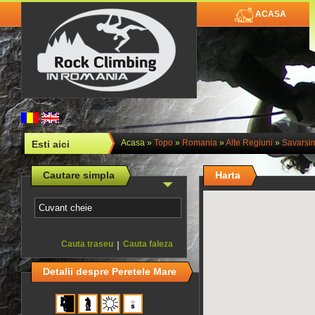
ACASA
Acasa
»
Topo
»
Romania
»
Alte Regiuni
»
Savarsin
Esti aici
Cautare simpla
Harta
Cauta traseu
|
Cauta faleza
Detalii despre Peretele Mare