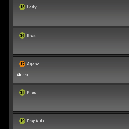
15
Lady
16
Eros
17
Agape
6b tare.
18
Fileo
19
EmpÃ¡tia