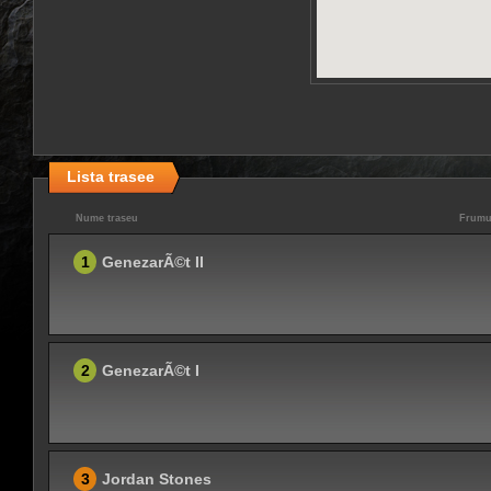
Lista trasee
Nume traseu
Frumu
1
GenezarÃ©t II
2
GenezarÃ©t I
3
Jordan Stones