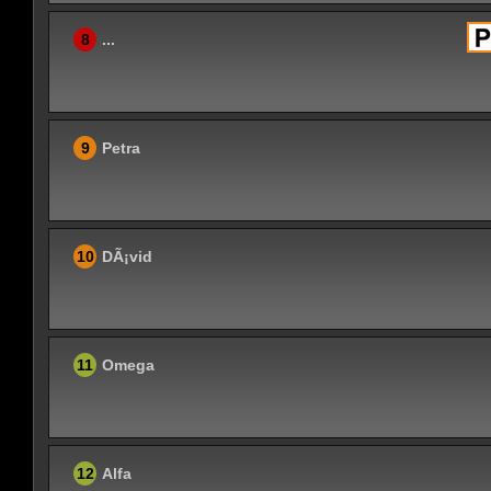
8
...
9
Petra
10
DÃ¡vid
11
Omega
12
Alfa