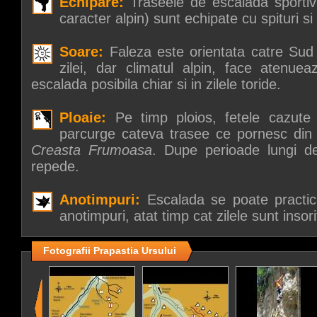
Echipare:
Traseele de escalada sportiv
caracter alpin) sunt echipate cu spituri si l
Soare:
Faleza este orientata catre Sud s
zilei, dar climatul alpin, face atenue
escalada posibila chiar si in zilele toride.
Ploaie:
Pe timp ploios, fetele cazute
parcurge cateva trasee ce pornesc din 
Creasta Frumoasa
. Dupe perioade lungi de
repede.
Anotimpuri:
Escalada se poate practic
anotimpuri, atat timp cat zilele sunt insori
Fotografii Prapastia Ursului