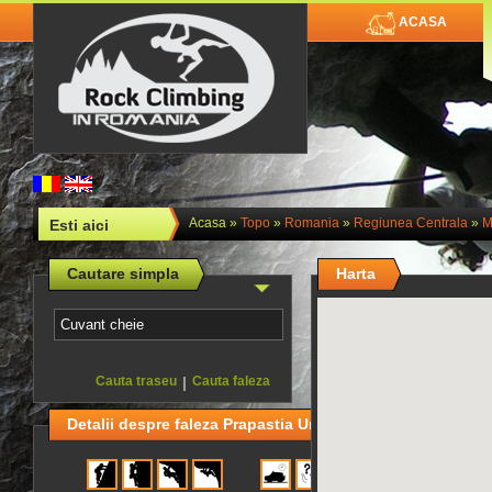
ACASA
Acasa
»
Topo
»
Romania
»
Regiunea Centrala
»
M
Esti aici
Cautare simpla
Harta
Cauta traseu
|
Cauta faleza
Detalii despre faleza Prapastia Ursului