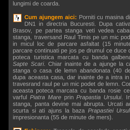
lungimi de coarda.
Cum ajungem aici:
Porniti cu masina d
DN1 in directria Bucuresti. Dupa cativa
Brasov, pe partea stanga veti vedea caba
stanga, traversand Raul Timis pe un mic pod,
in micul loc de parcare asfaltat (15 minu
parcare continuati pe jos pe drumul ce duce 
poteca turistica marcata cu banda galben
Sapte Scari
. Chiar inainte de a ajunge la 
stanga o casa de lemn abandonata (40 de
dupa aceasta casa, dar inainte de a intra in
travesrand raul pe un mic podet de lemn. Con
aceasta poteca marcata cu banda rosie ce
varful
Piatra Mare
prin
Prapastia Ursului
. I
stanga, panta devine mai abrupta. Urcati a
scurta si ati ajuns la baza
Prapastiei Ursul
impresionanta (55 de minute de mers).