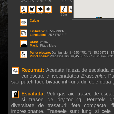
20%
50%
20%
10%
15'
55'
***
***
***
*
70m
Calcar
Latitudine:
45.567799°N
Longitudine:
25.647683°E
Oras:
Brasov
Masiv:
Piatra Mare
Punct plecare:
Dambul Morii[ 45.594751 °N | 45.594751° E 
Punct sosire:
Prapastia Ursului[ 45.567799 °N | 25.647683° 
Rezumat:
Aceasta faleza de escalada es
cunoscute dinvecinatatea
Brasovului
. P
sau puteti face bivuac intr-una din cele doua 
Escalada:
Veti gasi aici trasee de escal
si trasee de dry-tooling. Peretele 
diversitate de trasaturi: fete compacte, f
impresionante. Traseele sunt lungi si cel