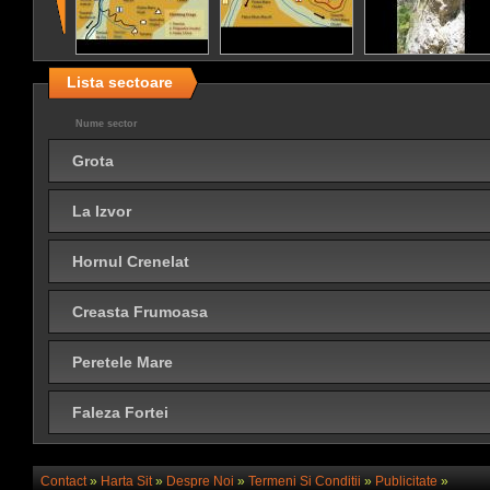
Lista sectoare
Nume sector
Grota
La Izvor
Hornul Crenelat
Creasta Frumoasa
Peretele Mare
Faleza Fortei
Contact
»
Harta Sit
»
Despre Noi
»
Termeni Si Conditii
»
Publicitate
»