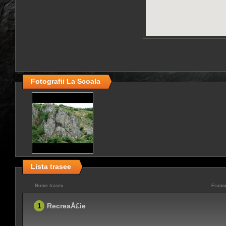
Fotografii La Scoala
Lista trasee
Nume traseu
Frumu
1
RecreaÅ£ie