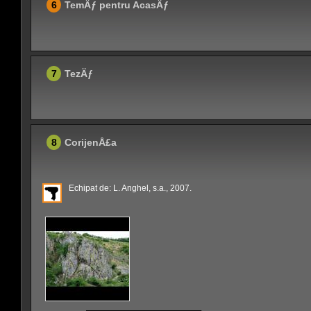
6
TemÄƒ pentru AcasÄƒ
7
TezÄƒ
8
CorijenÅ£a
Echipat de: L. Anghel, s.a., 2007.