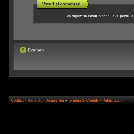
Voturi si comentarii
Va rugam sa intrati in contul dvs. pentru 
9
Examen
Contact
»
Harta Sit
»
Despre Noi
»
Termeni Si Conditii
»
Publicitate
»