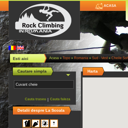
ACASA
Acasa
»
Topo
»
Romania
»
Sud - Vest
»
Cheile Soh
Esti aici
Cautare simpla
Harta
Cauta traseu
|
Cauta faleza
Detalii despre La Scoala