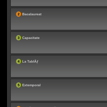
2
Bacalaureat
3
Capacitate
4
La TablÄƒ
5
Extemporal