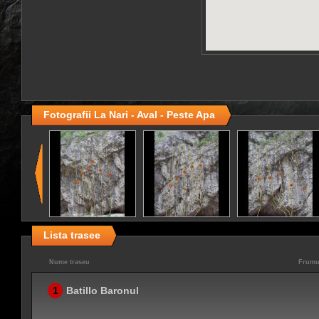
Fotografii La Nari - Aval - Peste Apa
Lista trasee
Nume traseu
Frumu
1
Batillo Baronul