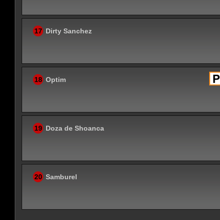
17
Dirty Sanchez
18
Optim
19
Doza de Shoanca
20
Samburel