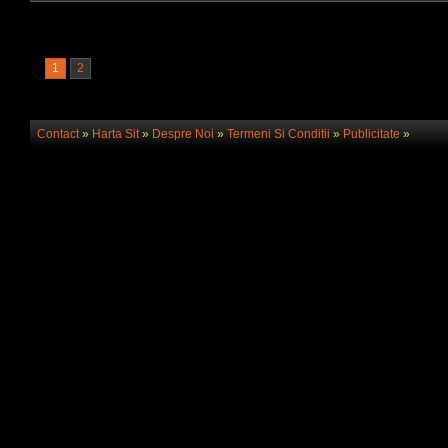
1
2
Contact
»
Harta Sit
»
Despre Noi
»
Termeni Si Conditii
»
Publicitate
»