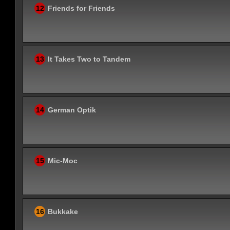
12
Friends for Friends
13
It Takes Two to Tandem
14
German Optik
15
Mic-Moc
16
Bukkake