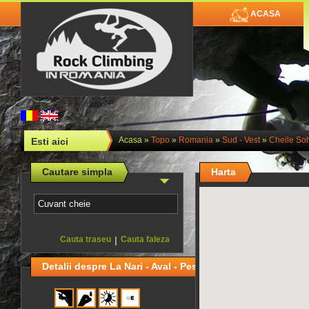
ACASA
Acasa
»
Topo
»
Romania
»
Sud - Vest
»
Cheile Soh
Esti aici
Cautare simpla
Harta
Cauta traseu
|
Cauta faleza
Detalii despre La Nari - Aval - Peste Apa