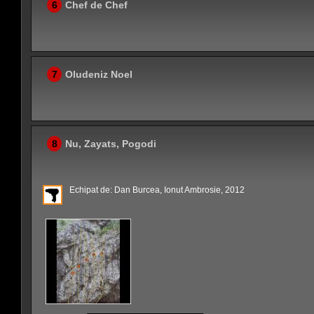
6
Chef de Chef
7
Oludeniz Noel
8
Nu, Zayats, Pogodi
Echipat de: Dan Burcea, Ionut Ambrosie, 2012