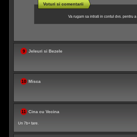
Voturi si comentarii
Va rugam sa intrati in contul dvs. pentru 
9
Jeleuri si Bezele
10
Misca
11
Cina cu Vecina
Un 7b+ tare.