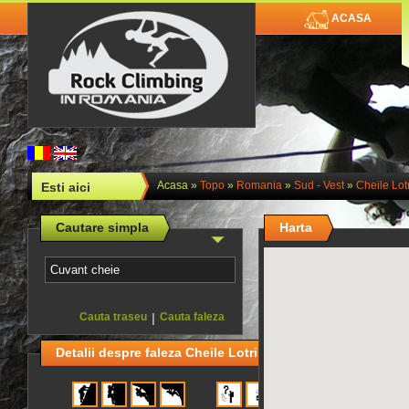
ACASA
Acasa
»
Topo
»
Romania
»
Sud - Vest
»
Cheile Lotr
Esti aici
Cautare simpla
Harta
Cauta traseu
|
Cauta faleza
Detalii despre faleza Cheile Lotrisorului