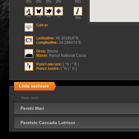
0%
0%
0%
0%
NO
***
***
***
*
0m
Calcar
Latitudine:
45.301818°N
Longitudine:
24.266474°E
Oras:
Brezoi
Masiv:
Parcul National Cozia
Punct plecare:
[ °N | ° E ]
Punct sosire:
[ °N | ° E ]
Lista sectoare
Nume sector
Peretii Mari
Peretele Cascada Lotrisor