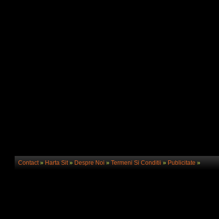
Contact
»
Harta Sit
»
Despre Noi
»
Termeni Si Conditii
»
Publicitate
»