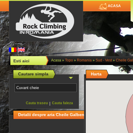
ACASA
Acasa
»
Topo
»
Romania
»
Sud - Vest
»
Cheile Gal
Esti aici
Cautare simpla
Harta
Cauta traseu
|
Cauta faleza
Detalii despre aria Cheile Galbenului si Cheile Oltetului