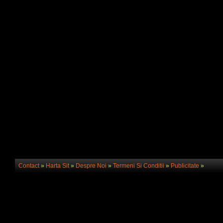
Contact
»
Harta Sit
»
Despre Noi
»
Termeni Si Conditii
»
Publicitate
»