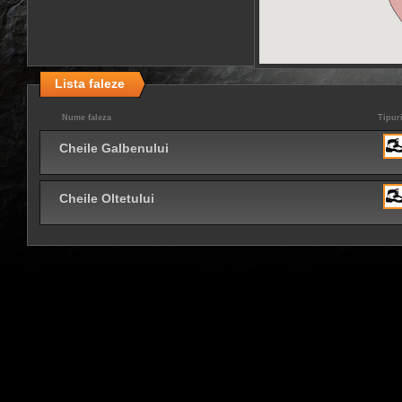
Lista faleze
Nume faleza
Tipuri
Cheile Galbenului
Cheile Oltetului