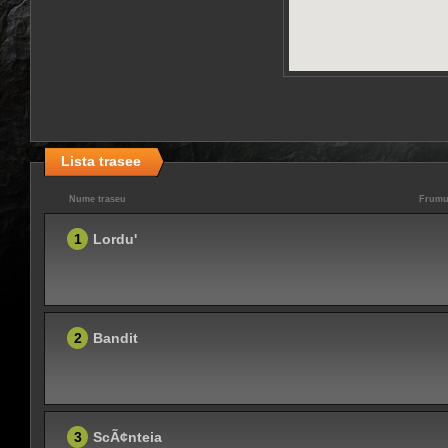
Lista trasee
Nume traseu
Frumu
1
Lordu'
2
Bandit
3
ScÃ¢nteia