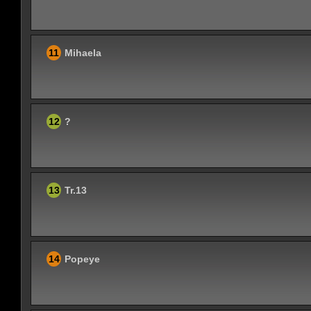
11
Mihaela
12
?
13
Tr.13
14
Popeye