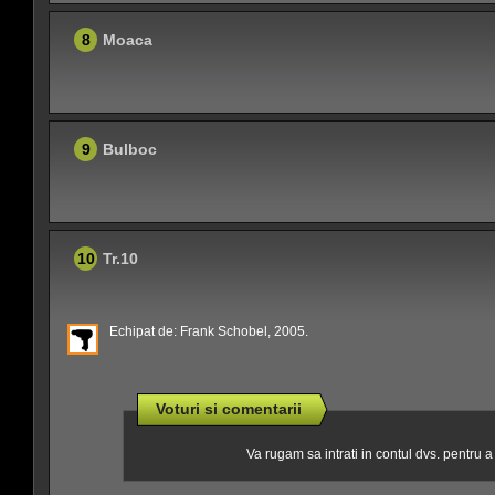
8
Moaca
9
Bulboc
10
Tr.10
Echipat de: Frank Schobel, 2005.
Voturi si comentarii
Va rugam sa intrati in contul dvs. pentru 