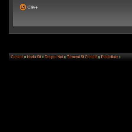
15
Olive
Contact
»
Harta Sit
»
Despre Noi
»
Termeni Si Conditii
»
Publicitate
»