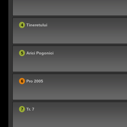
4
Tineretului
5
Arici Pogonici
6
Pro 2005
7
Tr. 7