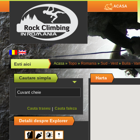
ACASA
Acasa
»
Topo
»
Romania
»
Sud - Vest
»
Buila - Van
Esti aici
Cautare simpla
Harta
Cauta traseu
|
Cauta faleza
Detalii despre Explorer