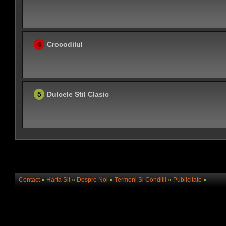
4
Crocodilul
5
Dulcele Stil Clasic
Contact
»
Harta Sit
»
Despre Noi
»
Termeni Si Conditii
»
Publicitate
»