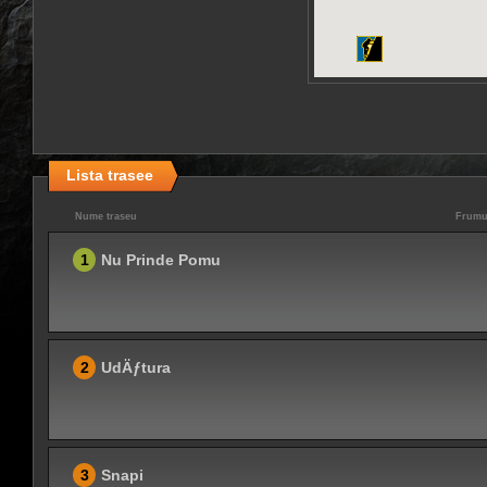
Lista trasee
Nume traseu
Frumu
1
Nu Prinde Pomu
2
UdÄƒtura
3
Snapi