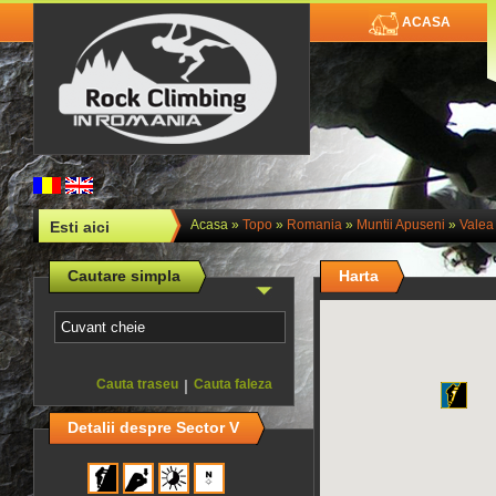
ACASA
Acasa
»
Topo
»
Romania
»
Muntii Apuseni
»
Valea
Esti aici
Cautare simpla
Harta
Cauta traseu
|
Cauta faleza
Detalii despre Sector V