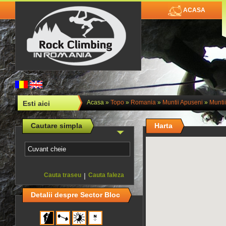
ACASA
Acasa
»
Topo
»
Romania
»
Muntii Apuseni
»
Muntii
Esti aici
Cautare simpla
Harta
Cauta traseu
|
Cauta faleza
Detalii despre Sector Bloc