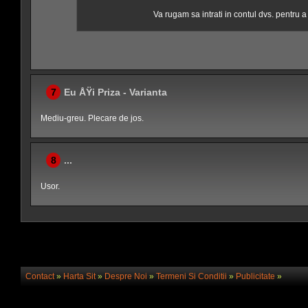
Va rugam sa intrati in contul dvs. pentru 
7
Eu ÅŸi Priza - Varianta
Mediu-greu. Plecare de jos.
8
...
Usor.
Contact
»
Harta Sit
»
Despre Noi
»
Termeni Si Conditii
»
Publicitate
»