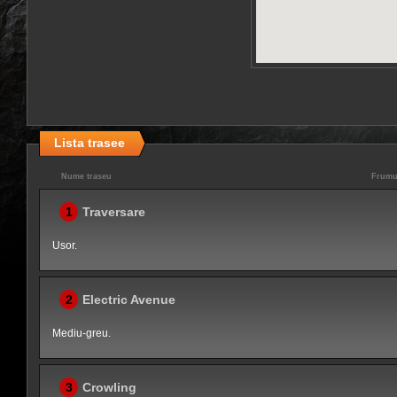
Lista trasee
Nume traseu
Frumu
1
Traversare
Usor.
2
Electric Avenue
Mediu-greu.
3
Crowling