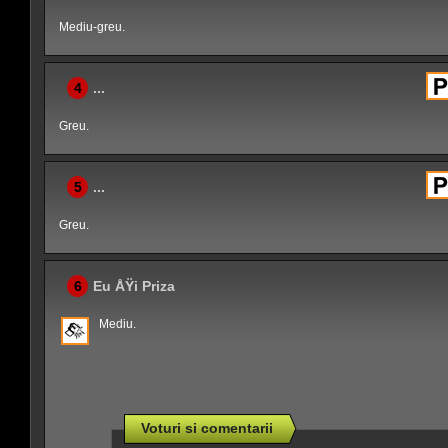
Mediu-greu.
4
...
Greu.
5
...
Greu.
6
Eu ÅŸi Priza
Mediu.
Voturi si comentarii