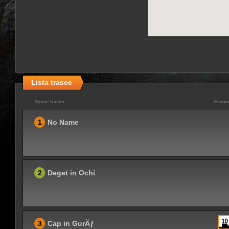
Lista trasee
Nume traseu
Frumu
1
No Name
2
Deget in Ochi
3
Cap in GurÄƒ