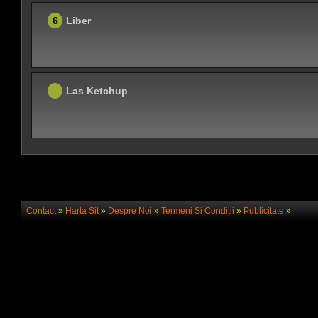
6
Liber
Las Ketchup
Contact
»
Harta Sit
»
Despre Noi
»
Termeni Si Conditii
»
Publicitate
»