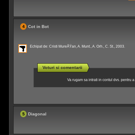
4
Cot in Bot
Echipat de: Cristi MureÅŸan, A. Munt., A. Orh., C. St., 2003.
Voturi si comentarii
Va rugam sa intrati in contul dvs. pentru 
5
Diagonal