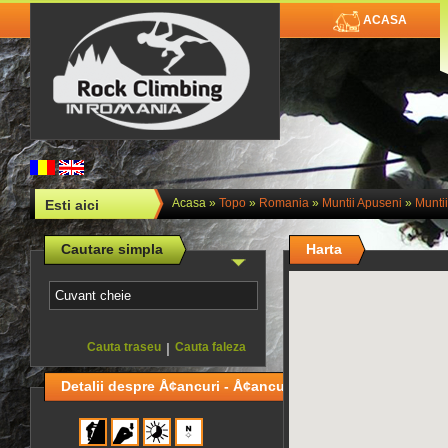
ACASA
Acasa
»
Topo
»
Romania
»
Muntii Apuseni
»
Muntii
Esti aici
Cautare simpla
Harta
Cauta traseu
|
Cauta faleza
Detalii despre Å¢ancuri - Å¢ancul GeamÄƒn Drept