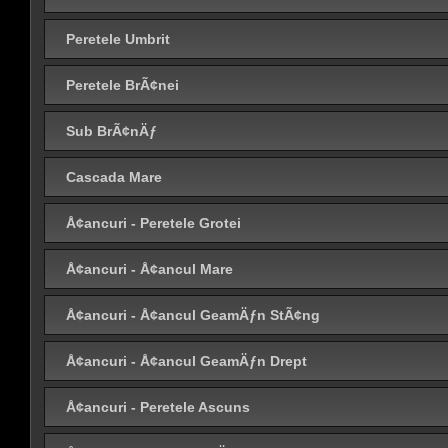
Peretele Umbrit
Peretele BrÃ¢nei
Sub BrÃ¢nÄƒ
Cascada Mare
Å¢ancuri - Peretele Grotei
Å¢ancuri - Å¢ancul Mare
Å¢ancuri - Å¢ancul GeamÄƒn StÃ¢ng
Å¢ancuri - Å¢ancul GeamÄƒn Drept
Å¢ancuri - Peretele Ascuns