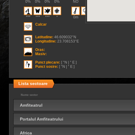
0%
0%
0%
0%
NO
***
***
***
*
0m
Calcar
Latitudine:
46.609032°N
Longitudine:
23.708153°E
Oras:
Masiv:
Punct plecare:
[ °N | ° E ]
Punct sosire:
[ °N | ° E ]
Lista sectoare
Nume sector
Amfiteatrul
Portalul Amfiteatrului
Africa