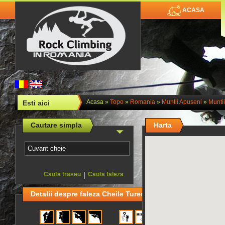
ACASA
Acasa
»
Topo
»
Romania
»
Muntii Apuseni
»
Muntii
Esti aici
Cautare simpla
Harta
Cauta traseu
|
Cauta faleza
Detalii despre faleza Cheile Tureni