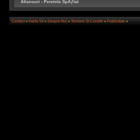
Å¢ancuri - Peretele SpÄƒlat
Contact
»
Harta Sit
»
Despre Noi
»
Termeni Si Conditii
»
Publicitate
»