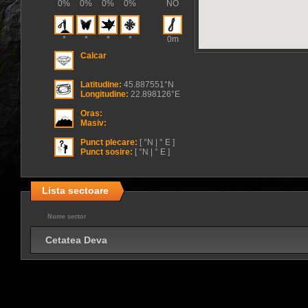
0%
0%
0%
0%
NO
*
*
*
*
0m
Calcar
Latitudine:
45.887551°N
Longitudine:
22.898126°E
Oras:
Masiv:
Punct plecare:
[ °N | ° E ]
Punct sosire:
[ °N | ° E ]
Lista sectoare
Nume sector
Cetatea Deva