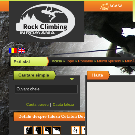
ACASA
Acasa
»
Topo
»
Romania
»
Muntii Apuseni
»
MunÅ£i
Esti aici
Cautare simpla
Harta
Cauta traseu
|
Cauta faleza
Detalii despre faleza Cetatea Deva