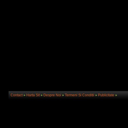
Contact
»
Harta Sit
»
Despre Noi
»
Termeni Si Conditii
»
Publicitate
»