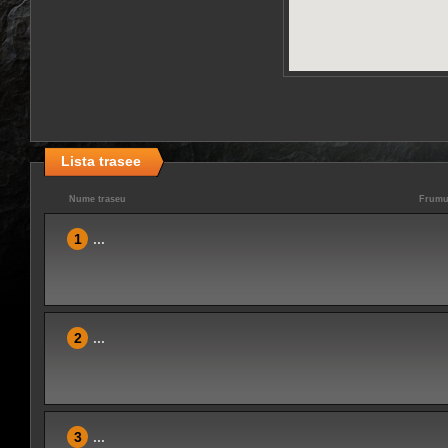
Lista trasee
Nume traseu
Frumu
1
...
2
...
3
...