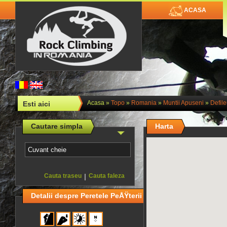
ACASA
Acasa
»
Topo
»
Romania
»
Muntii Apuseni
»
Defil
Esti aici
Cautare simpla
Harta
Cauta traseu
|
Cauta faleza
Detalii despre Peretele PeÅŸterii