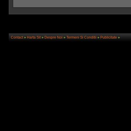
Contact
»
Harta Sit
»
Despre Noi
»
Termeni Si Conditii
»
Publicitate
»