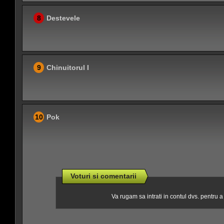
8
Destevele
9
Chinuitorul I
10
Pok
Voturi si comentarii
Va rugam sa intrati in contul dvs. pentru 