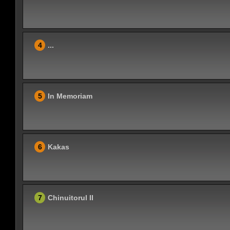
4
...
5
In Memoriam
6
Kakas
7
Chinuitorul II