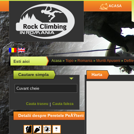
ACASA
Acasa
»
Topo
»
Romania
»
Muntii Apuseni
»
Defil
Esti aici
Cautare simpla
Harta
Cauta traseu
|
Cauta faleza
Detalii despre Peretele PeÅŸterii