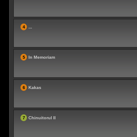
4
...
5
In Memoriam
6
Kakas
7
Chinuitorul II