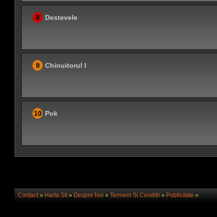
8
Destevele
9
Chinuitorul I
10
Pok
Contact
»
Harta Sit
»
Despre Noi
»
Termeni Si Conditii
»
Publicitate
»