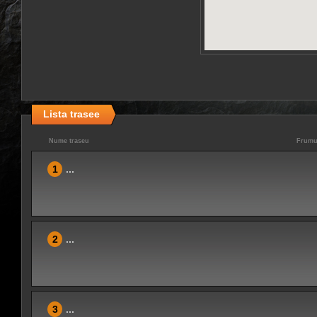
Lista trasee
Nume traseu
Frumu
1
...
2
...
3
...