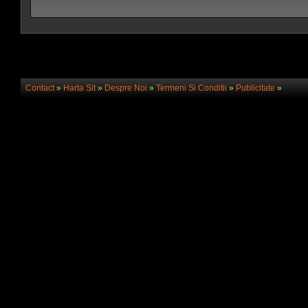
Contact
»
Harta Sit
»
Despre Noi
»
Termeni Si Conditii
»
Publicitate
»