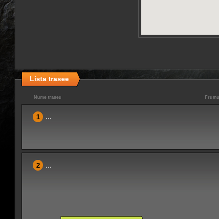
Lista trasee
Nume traseu
Frumu
1
...
2
...