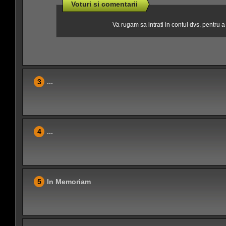
Voturi si comentarii
Va rugam sa intrati in contul dvs. pentru 
3
...
4
...
5
In Memoriam