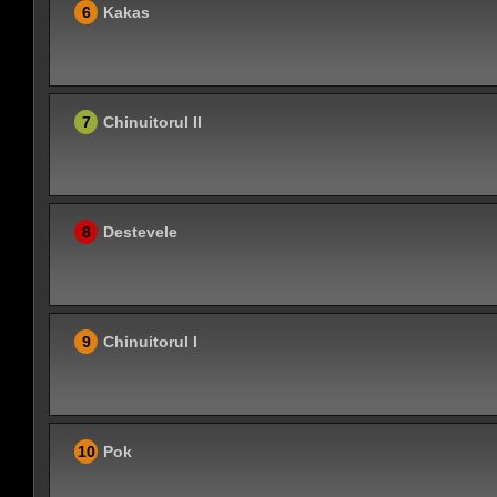
6
Kakas
7
Chinuitorul II
8
Destevele
9
Chinuitorul I
10
Pok