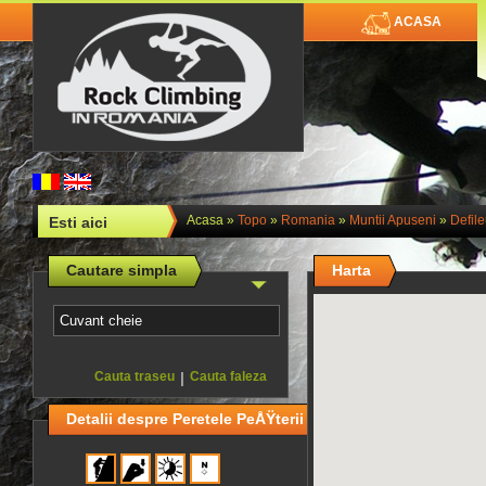
ACASA
Acasa
»
Topo
»
Romania
»
Muntii Apuseni
»
Defil
Esti aici
Cautare simpla
Harta
Cauta traseu
|
Cauta faleza
Detalii despre Peretele PeÅŸterii