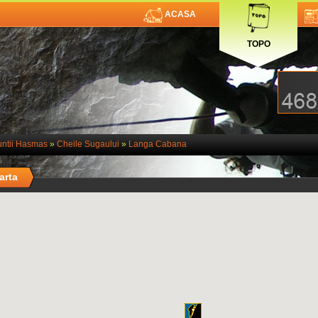
ACASA
TOPO
ntii Hasmas
»
Cheile Sugaului
»
Langa Cabana
arta