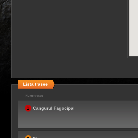
Lista trasee
Nume traseu
1
Cangurul Fagocipal