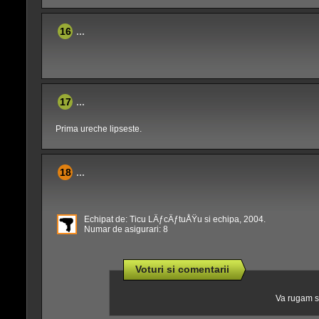
16
...
17
...
Prima ureche lipseste.
18
...
Echipat de: Ticu LÄƒcÄƒtuÅŸu si echipa, 2004.
Numar de asigurari: 8
Voturi si comentarii
Va rugam sa