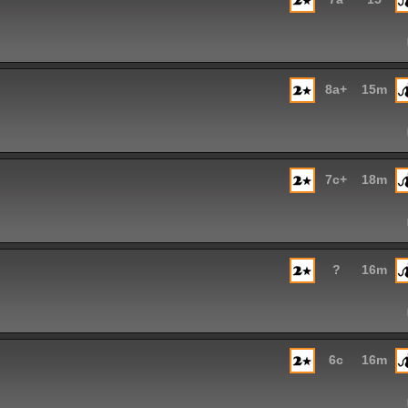
8a+
15m
7c+
18m
?
16m
6c
16m