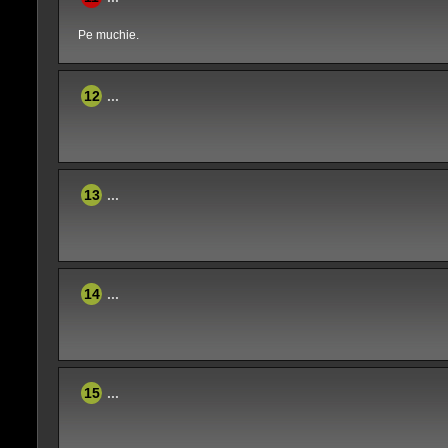
Pe muchie.
12
...
13
...
14
...
15
...