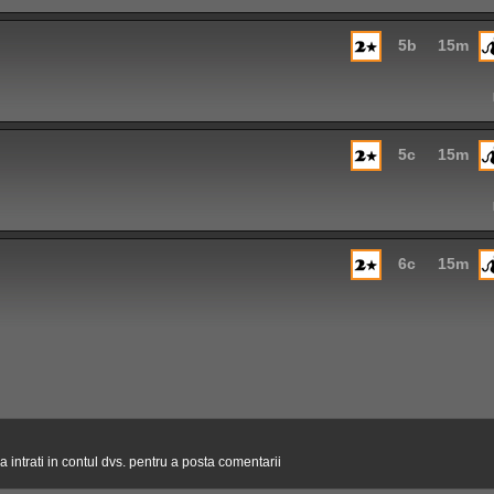
5b
15m
5c
15m
6c
15m
 intrati in contul dvs. pentru a posta comentarii