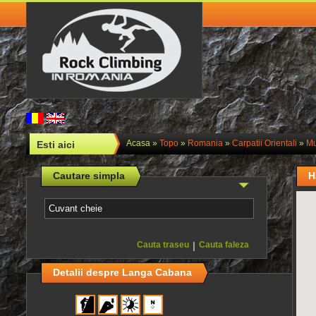
Acasa
»
Topo
»
Romania
»
Carpatii Orientali
»
Mu
Esti aici
Cautare simpla
H
Cauta traseu
|
Cauta faleza
Detalii despre Langa Cabana