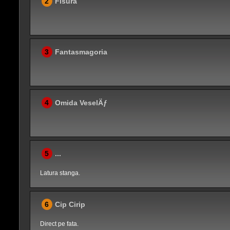
2
Fisura
3
Fantasmagoria
4
Omida VeselÄƒ
5
...
Latura stanga.
6
Cip Cirip
Direct pe fata.