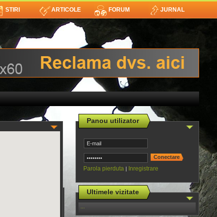
STIRI
ARTICOLE
FORUM
JURNAL
Panou utilizator
Parola pierduta
Inregistrare
|
Ultimele vizitate
...