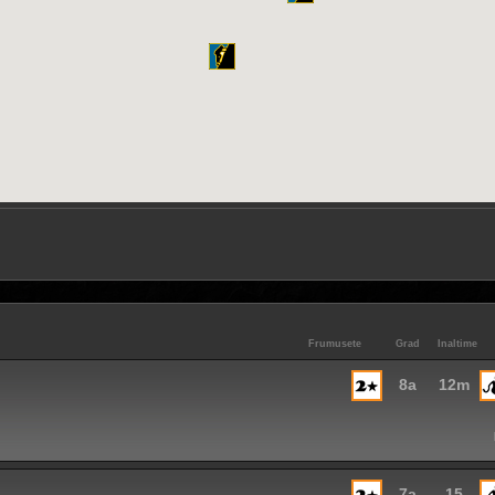
Frumusete
Grad
Inaltime
8a
12m
7a
15