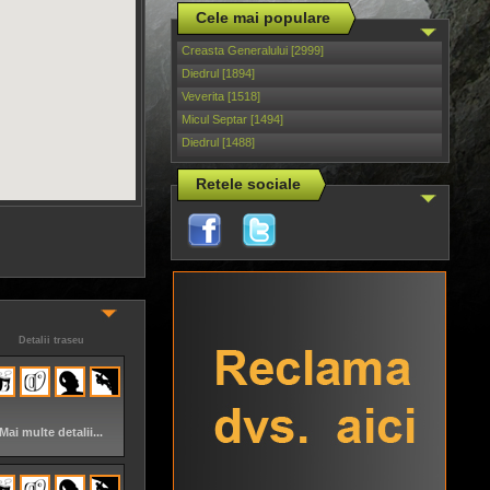
Cele mai populare
Creasta Generalului [2999]
Diedrul [1894]
Veverita [1518]
Micul Septar [1494]
Diedrul [1488]
Retele sociale
Detalii traseu
Mai multe detalii...