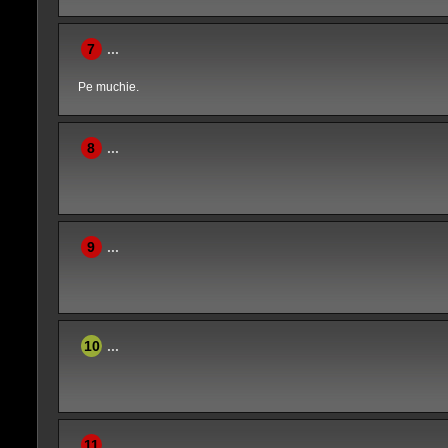
7
...
Pe muchie.
8
...
9
...
10
...
11
...