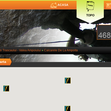
ACASA
TOPO
ii Trascaului - Valea Ampoiului
»
Calcarele De La Ampoita
arta