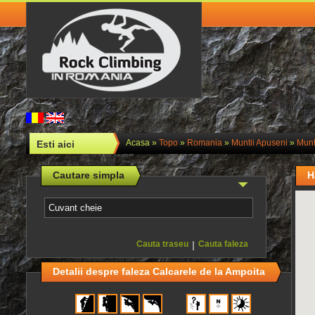
Acasa
»
Topo
»
Romania
»
Muntii Apuseni
»
Munt
Esti aici
Cautare simpla
H
Cauta traseu
|
Cauta faleza
Detalii despre faleza Calcarele de la Ampoita