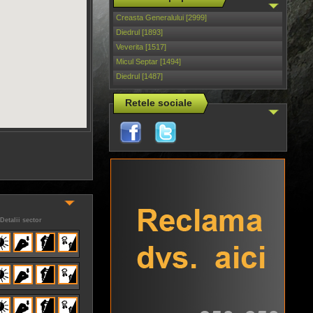
Creasta Generalului [2999]
Diedrul [1893]
Veverita [1517]
Micul Septar [1494]
Diedrul [1487]
Retele sociale
Detalii sector