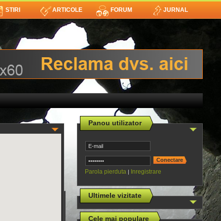
STIRI
ARTICOLE
FORUM
JURNAL
Panou utilizator
Parola pierduta
Inregistrare
|
Ultimele vizitate
Cele mai populare