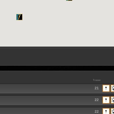
Trasee
21
22
22