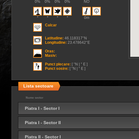
0%
0%
0%
0%
NO
*
*
*
*
0m
Calcar
Latitudine:
46.118317°N
Longitudine:
23.478642°E
Oras:
Masiv:
Punct plecare:
[ °N | ° E ]
Punct sosire:
[ °N | ° E ]
Lista sectoare
Nume sector
Piatra I - Sector I
Piatra I - Sector II
Piatra II - Sector I