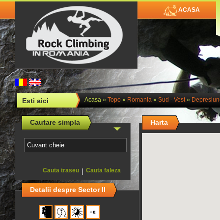
ACASA
Acasa
»
Topo
»
Romania
»
Sud - Vest
»
Depresiun
Esti aici
Cautare simpla
Harta
Cauta traseu
|
Cauta faleza
Detalii despre Sector II