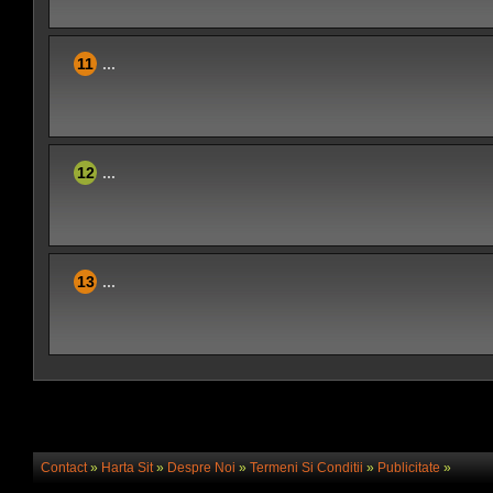
11
...
12
...
13
...
Contact
»
Harta Sit
»
Despre Noi
»
Termeni Si Conditii
»
Publicitate
»