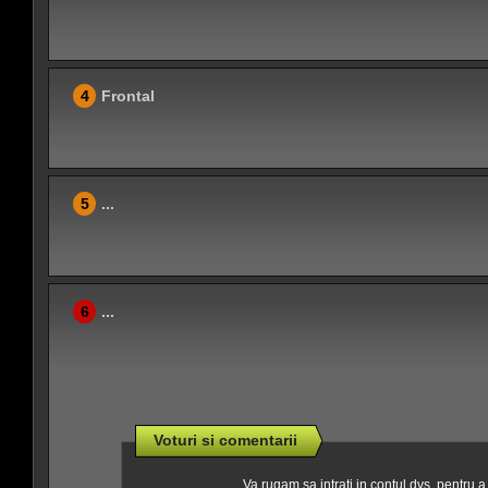
4
Frontal
5
...
6
...
Voturi si comentarii
Va rugam sa intrati in contul dvs. pentru 