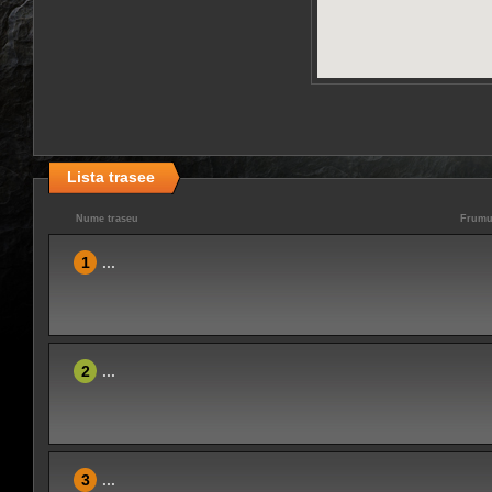
Lista trasee
Nume traseu
Frumu
1
...
2
...
3
...