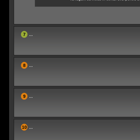
7
...
8
...
9
...
10
...