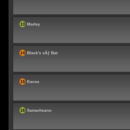
13
Marley
14
Black's sÄƒ Bat
15
Kacsa
16
Samariteanu