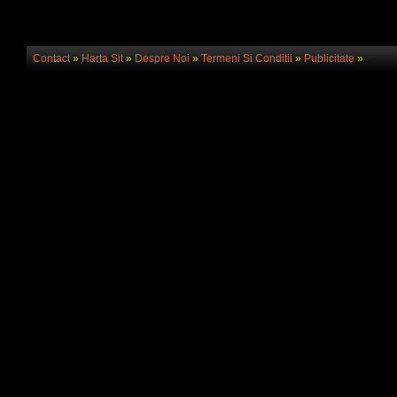
Contact
»
Harta Sit
»
Despre Noi
»
Termeni Si Conditii
»
Publicitate
»