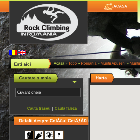
ACASA
Acasa
»
Topo
»
Romania
»
Muntii Apuseni
»
Muntii
Esti aici
Cautare simpla
Harta
Cauta traseu
|
Cauta faleza
Detalii despre ColÅ£ul CetÄƒÅ£ii - Sector Hard Rock