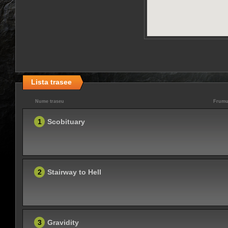
Lista trasee
Nume traseu
Frumu
1
Scobituary
2
Stairway to Hell
3
Gravidity