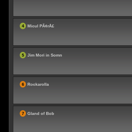
4
Micul PÃ¢rÅ£
5
Jim Mori in Somn
6
Rockarolla
7
Gland of Bob