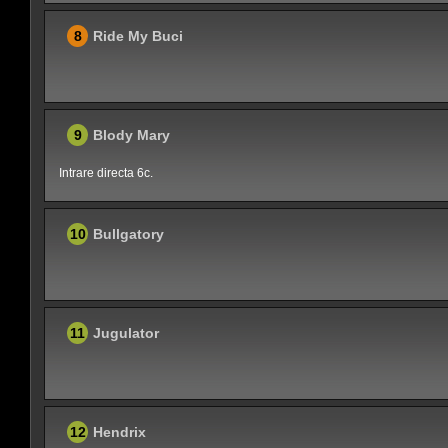
8
Ride My Buci
9
Blody Mary
Intrare directa 6c.
10
Bullgatory
11
Jugulator
12
Hendrix