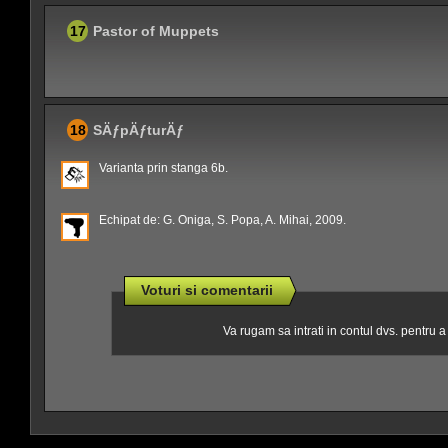
17
Pastor of Muppets
18
SÄƒpÄƒturÄƒ
Varianta prin stanga 6b.
Echipat de: G. Oniga, S. Popa, A. Mihai, 2009.
Voturi si comentarii
Va rugam sa intrati in contul dvs. pentru 