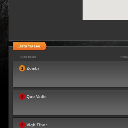
Lista trasee
Nume traseu
Frumu
1
Zombi
2
Quo Vadis
3
Vigh Tibor