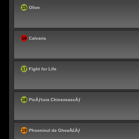
15
Olive
16
Calvaria
17
Fight for Life
18
PicÄƒtura ChinezeascÄƒ
19
Phoenixul de GheaÅ£Äƒ