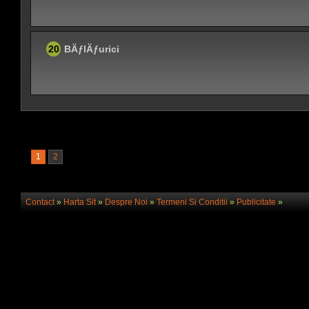
20
BÄƒlÄƒurici
1
2
Contact
»
Harta Sit
»
Despre Noi
»
Termeni Si Conditii
»
Publicitate
»