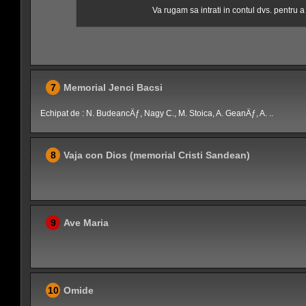
Va rugam sa intrati in contul dvs. pentru 
7
Memorial Jenci Bacsi
Echipat de : N. BudeancÄƒ, Nagy C., M. Stoica, A. GeanÄƒ, A. ..
8
Vaja con Dios (memorial Cristi Sandean)
9
Ave Maria
10
Omide