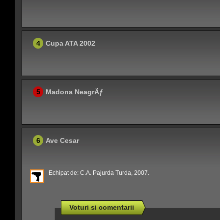
4
Cupa ATA 2002
5
Madona NeagrÄƒ
6
Ave Cesar
Echipat de: C.A. Pajurda Turda, 2007.
Voturi si comentarii