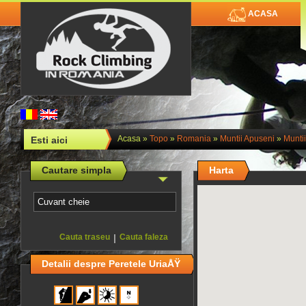
ACASA
Acasa
»
Topo
»
Romania
»
Muntii Apuseni
»
Muntii
Esti aici
Cautare simpla
Harta
Cauta traseu
|
Cauta faleza
Detalii despre Peretele UriaÅŸ