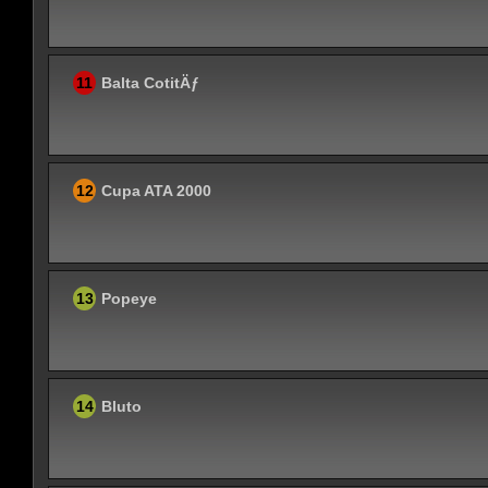
11
Balta CotitÄƒ
12
Cupa ATA 2000
13
Popeye
14
Bluto