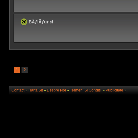
20
BÄƒlÄƒurici
1
2
Contact
»
Harta Sit
»
Despre Noi
»
Termeni Si Conditii
»
Publicitate
»