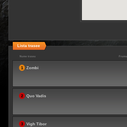
Lista trasee
Nume traseu
Frumu
1
Zombi
2
Quo Vadis
3
Vigh Tibor