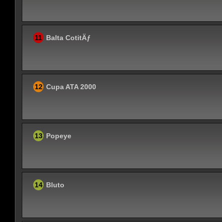
11
Balta CotitÄƒ
12
Cupa ATA 2000
13
Popeye
14
Bluto