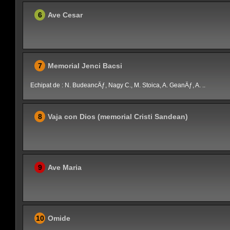
6
Ave Cesar
7
Memorial Jenci Bacsi
Echipat de : N. BudeancÄƒ, Nagy C., M. Stoica, A. GeanÄƒ, A. ..
8
Vaja con Dios (memorial Cristi Sandean)
9
Ave Maria
10
Omide