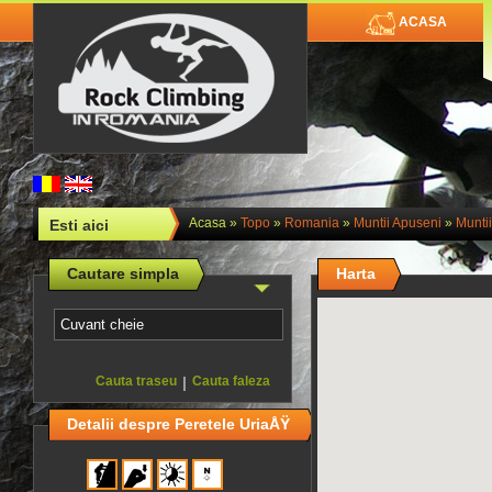
ACASA
Acasa
»
Topo
»
Romania
»
Muntii Apuseni
»
Muntii
Esti aici
Cautare simpla
Harta
Cauta traseu
|
Cauta faleza
Detalii despre Peretele UriaÅŸ