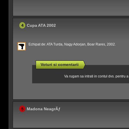
4
Cupa ATA 2002
Echipat de: ATA Turda, Nagy Adorjan, Boar Rares, 2002.
Voturi si comentarii
Va rugam sa intrati in contul dvs. pentru 
5
Madona NeagrÄƒ