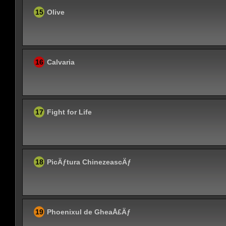
15
Olive
16
Calvaria
17
Fight for Life
18
PicÄƒtura ChinezeascÄƒ
19
Phoenixul de GheaÅ£Äƒ