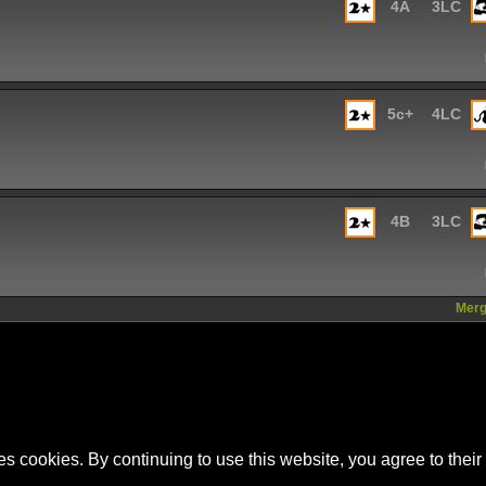
4A
3LC
5c+
4LC
4B
3LC
Mergi
es cookies. By continuing to use this website, you agree to their