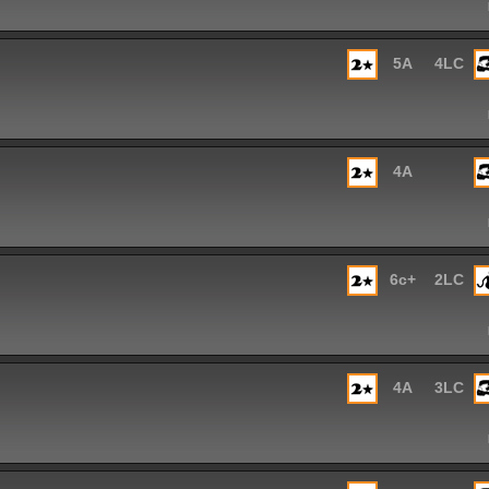
5A
4LC
4A
6c+
2LC
4A
3LC