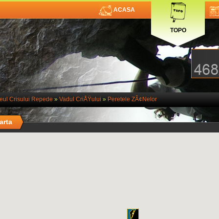
ACASA
TOPO
leul Crisului Repede
»
Vadul CriÅŸului
»
Peretele ZÃ¢nelor
arta