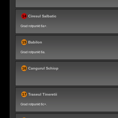
14
Ciresul Salbatic
Grad rotpunkt 6a+.
15
Babilon
Grad rotpunkt 6a.
16
Cangurul Schiop
17
Traseul Tineretii
Grad rotpunkt 6c+.