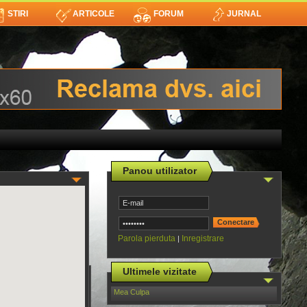
STIRI
ARTICOLE
FORUM
JURNAL
Panou utilizator
Parola pierduta
Inregistrare
|
Ultimele vizitate
Mea Culpa