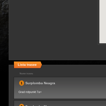
Lista trasee
Nume traseu
1
Surplomba Neagra
Grad rotpunkt 7a+