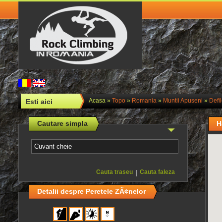
Acasa
»
Topo
»
Romania
»
Muntii Apuseni
»
Defi
Esti aici
Cautare simpla
H
Cauta traseu
|
Cauta faleza
Detalii despre Peretele ZÃ¢nelor