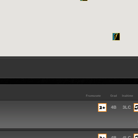
Frumusete
Grad
Inaltime
4B
3LC
4B
4LC