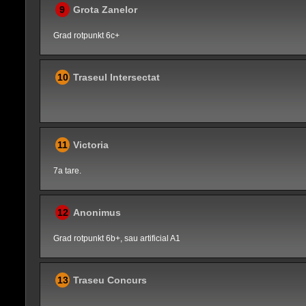
9
Grota Zanelor
Grad rotpunkt 6c+
10
Traseul Intersectat
11
Victoria
7a tare.
12
Anonimus
Grad rotpunkt 6b+, sau artificial A1
13
Traseu Concurs