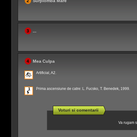
2
Surplomba Mare
3
...
4
Mea Culpa
Artificial, A2.
Prima ascensiune de catre: L. Fucsko, T. Benedek, 1999.
Voturi si comentarii
Va rugam sa