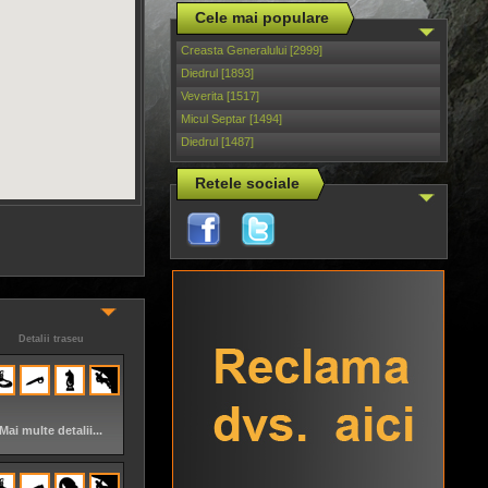
Cele mai populare
Creasta Generalului [2999]
Diedrul [1893]
Veverita [1517]
Micul Septar [1494]
Diedrul [1487]
Retele sociale
Detalii traseu
Mai multe detalii...