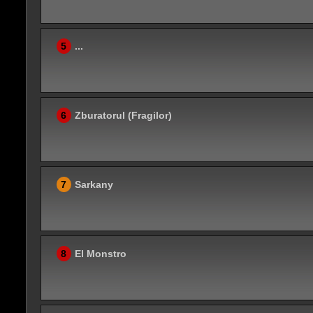
5
...
6
Zburatorul (Fragilor)
7
Sarkany
8
El Monstro