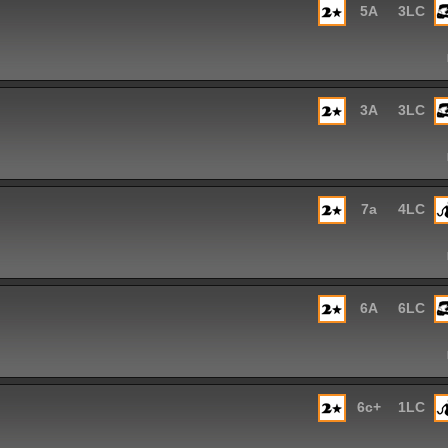
5A
3LC
3A
3LC
7a
4LC
6A
6LC
6c+
1LC