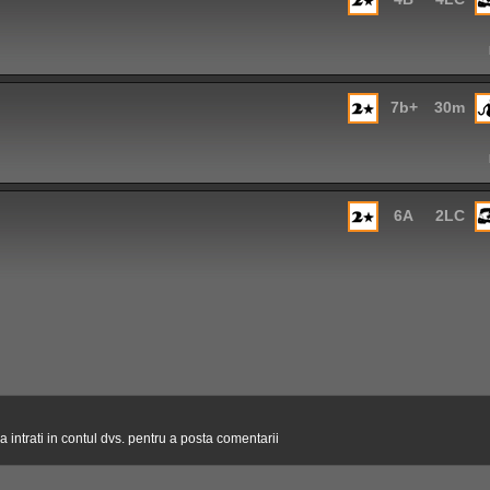
7b+
30m
6A
2LC
 intrati in contul dvs. pentru a posta comentarii