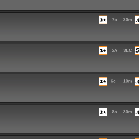
7c
30m
5A
3LC
6c+
10m
8c
30m