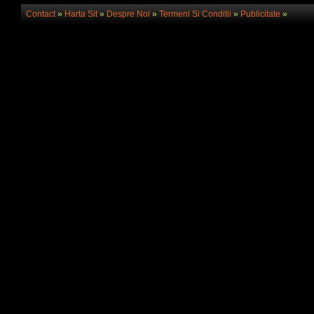
Contact
»
Harta Sit
»
Despre Noi
»
Termeni Si Conditii
»
Publicitate
»