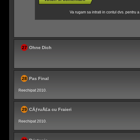
Va rugam sa intrati in contul dvs. pentru 
27
Ohne Dich
28
Pas Final
Reechipat 2010.
29
CÄƒruÅ£a cu Fraieri
Reechipat 2010.