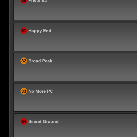
30
Prietenia
31
Happy End
32
Broad Peak
33
No More PC
34
Secret Ground