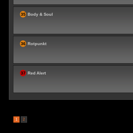
35
Body & Soul
36
Rotpunkt
37
Red Alert
1
2