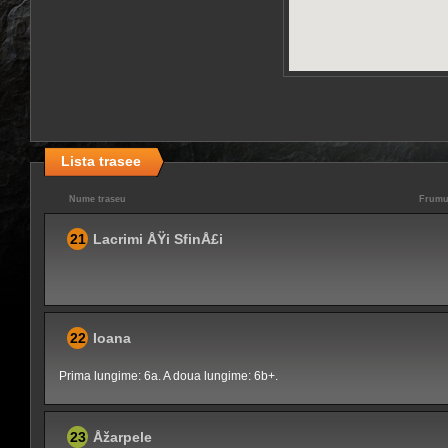
Lista trasee
Nume traseu
Frumu
21
Lacrimi ÅŸi SfinÅ£i
22
Ioana
Prima lungime: 6a. A doua lungime: 6b+.
23
Åžarpele