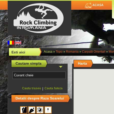
ACASA
Acasa
»
Topo
»
Romania
»
Carpatii Orientali
»
Mun
Esti aici
Cautare simpla
Harta
Cauta traseu
|
Cauta faleza
Detalii despre Raza Soarelui