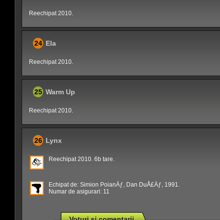
Reechipat 2010.
24
Ela
Reechipat 2010.
25
Warm Up
Reechipat 2010.
26
Lynx
Reechipat 2010. 6b tare.
Echipat de: Simion PoianÄƒ, Dan DuÅ£Äƒ, 1991.
Numar de asigurari: 11
Voturi si comentarii