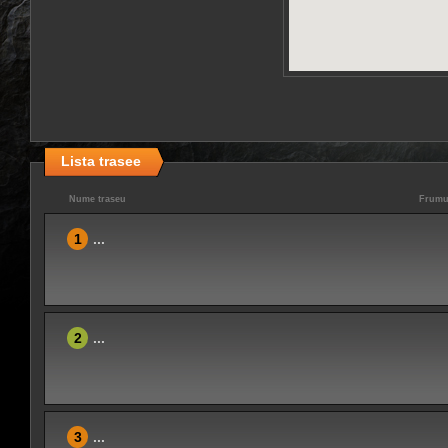
Lista trasee
Nume traseu
Frumu
1
...
2
...
3
...