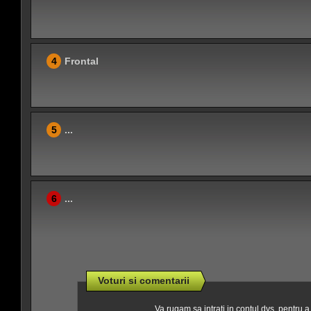
4
Frontal
5
...
6
...
Voturi si comentarii
Va rugam sa intrati in contul dvs. pentru 