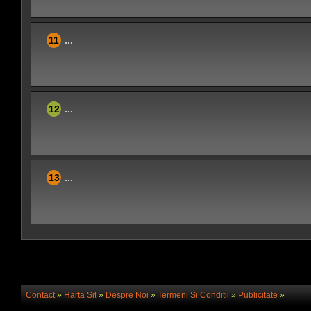
11
...
12
...
13
...
Contact
»
Harta Sit
»
Despre Noi
»
Termeni Si Conditii
»
Publicitate
»