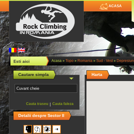
ACASA
Acasa
»
Topo
»
Romania
»
Sud - Vest
»
Depresiun
Esti aici
Cautare simpla
Harta
Cauta traseu
|
Cauta faleza
Detalii despre Sector II