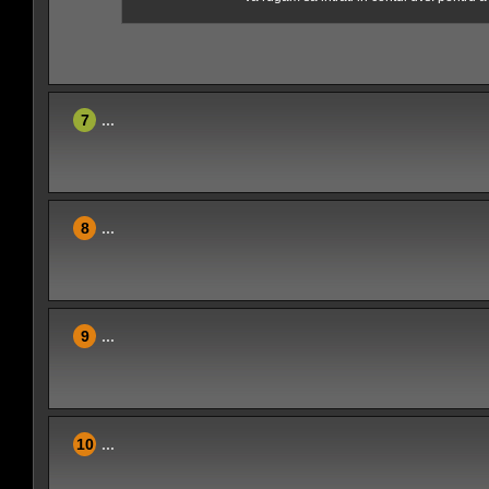
7
...
8
...
9
...
10
...